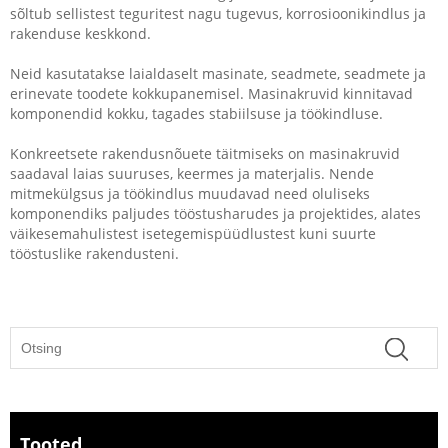
sõltub sellistest teguritest nagu tugevus, korrosioonikindlus ja
rakenduse keskkond.
Neid kasutatakse laialdaselt masinate, seadmete, seadmete ja
erinevate toodete kokkupanemisel. Masinakruvid kinnitavad
komponendid kokku, tagades stabiilsuse ja töökindluse.
Konkreetsete rakendusnõuete täitmiseks on masinakruvid
saadaval laias suuruses, keermes ja materjalis. Nende
mitmekülgsus ja töökindlus muudavad need oluliseks
komponendiks paljudes tööstusharudes ja projektides, alates
väikesemahulistest isetegemispüüdlustest kuni suurte
tööstuslike rakendusteni.
Tooted