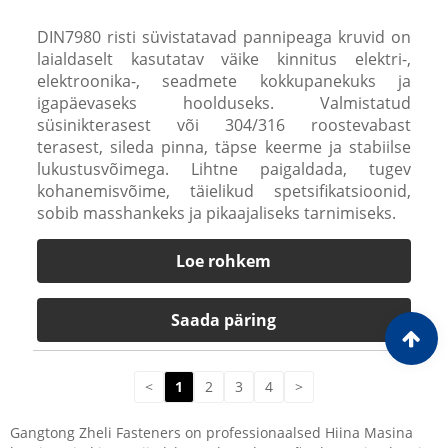
DIN7980 risti süvistatavad pannipeaga kruvid on
laialdaselt kasutatav väike kinnitus elektri-,
elektroonika-, seadmete kokkupanekuks ja
igapäevaseks hoolduseks. Valmistatud
süsinikterasest või 304/316 roostevabast
terasest, sileda pinna, täpse keerme ja stabiilse
lukustusvõimega. Lihtne paigaldada, tugev
kohanemisvõime, täielikud spetsifikatsioonid,
sobib masshankeks ja pikaajaliseks tarnimiseks.
Loe rohkem
Saada päring
<
1
2
3
4
>
Gangtong Zheli Fasteners on professionaalsed Hiina Masina