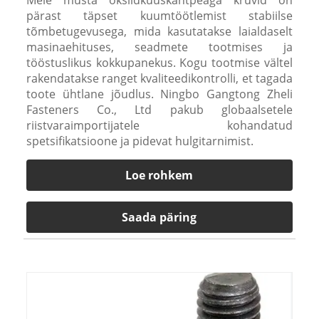
Meie musta oksiidkuuskantpeaga kruvid on
pärast täpset kuumtöötlemist stabiilse
tõmbetugevusega, mida kasutatakse laialdaselt
masinaehituses, seadmete tootmises ja
tööstuslikus kokkupanekus. Kogu tootmise vältel
rakendatakse ranget kvaliteedikontrolli, et tagada
toote ühtlane jõudlus. Ningbo Gangtong Zheli
Fasteners Co., Ltd pakub globaalsetele
riistvaraimportijatele kohandatud
spetsifikatsioone ja pidevat hulgitarnimist.
Loe rohkem
Saada päring