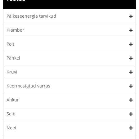
Päikeseenergia tarvikud
Klamber
Polt
Pähkel
Kruvi
Keermestatud varras
Ankur
Seib
Neet