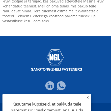
kruvi tootjad ja tarnijad, kes pakuvad ettevõttele Masina kruvi
kohandatud teenust. Meil on oma tehas, mis pakub teile
rahuldavat hinda. Tere tulemast ostma meilt kvaliteetseid
tooteid. Tehkem üksteisega koostööd parema tuleviku ja
vastastikuse kasu loomiseks.
X
Kasutame küpsiseid, et pakkuda teile
paremat sirvimiskogemust, analüüsida