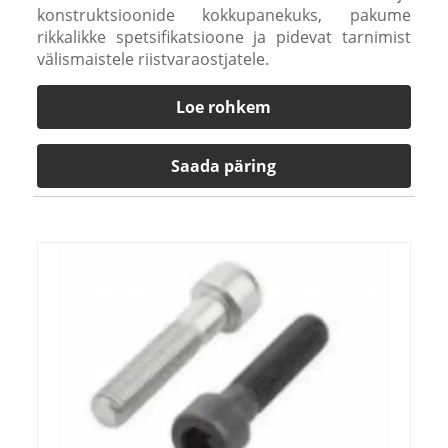
konstruktsioonide kokkupanekuks, pakume
rikkalikke spetsifikatsioone ja pidevat tarnimist
välismaistele riistvaraostjatele.
Loe rohkem
Saada päring