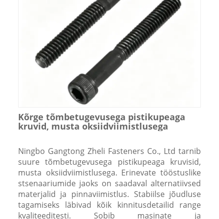
Kõrge tõmbetugevusega pistikupeaga
kruvid, musta oksiidviimistlusega
Ningbo Gangtong Zheli Fasteners Co., Ltd tarnib
suure tõmbetugevusega pistikupeaga kruvisid,
musta oksiidviimistlusega. Erinevate tööstuslike
stsenaariumide jaoks on saadaval alternatiivsed
materjalid ja pinnaviimistlus. Stabiilse jõudluse
tagamiseks läbivad kõik kinnitusdetailid range
kvaliteeditesti. Sobib masinate ja