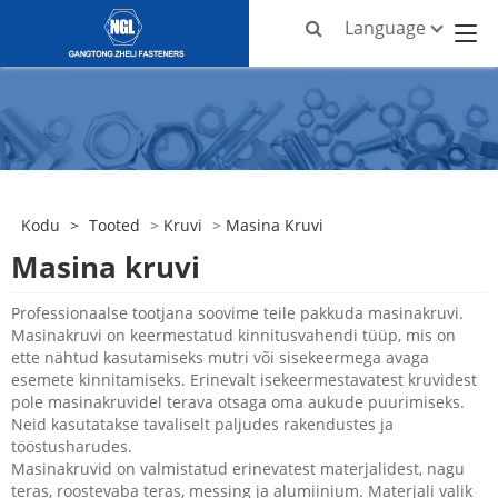
Language
Kodu
>
Tooted
>
Kruvi
>
Masina Kruvi
Masina kruvi
Professionaalse tootjana soovime teile pakkuda masinakruvi.
Masinakruvi on keermestatud kinnitusvahendi tüüp, mis on
ette nähtud kasutamiseks mutri või sisekeermega avaga
esemete kinnitamiseks. Erinevalt isekeermestavatest kruvidest
pole masinakruvidel terava otsaga oma aukude puurimiseks.
Neid kasutatakse tavaliselt paljudes rakendustes ja
tööstusharudes.
Masinakruvid on valmistatud erinevatest materjalidest, nagu
teras, roostevaba teras, messing ja alumiinium. Materjali valik