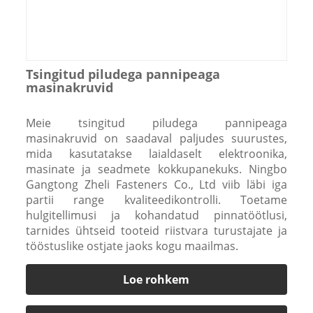
Tsingitud piludega pannipeaga
masinakruvid
Meie tsingitud piludega pannipeaga
masinakruvid on saadaval paljudes suurustes,
mida kasutatakse laialdaselt elektroonika,
masinate ja seadmete kokkupanekuks. Ningbo
Gangtong Zheli Fasteners Co., Ltd viib läbi iga
partii range kvaliteedikontrolli. Toetame
hulgitellimusi ja kohandatud pinnatöötlusi,
tarnides ühtseid tooteid riistvara turustajate ja
tööstuslike ostjate jaoks kogu maailmas.
Loe rohkem