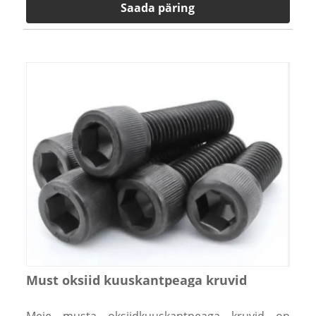
Saada päring
Must oksiid kuuskantpeaga kruvid