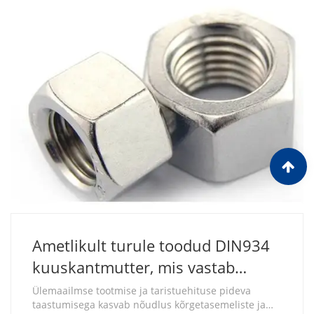
Ametlikult turule toodud DIN934
kuuskantmutter, mis vastab
ülemaailmsetele tööstuslikele
Ülemaailmse tootmise ja taristuehituse pideva
taastumisega kasvab nõudlus kõrgetasemeliste ja
ülitugevatele kinnitusvajadustele