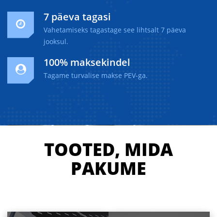
7 päeva tagasi
Vahetamiseks tagastage see lihtsalt 7 päeva
jooksul.
100% maksekindel
Tagame turvalise makse PEV-ga.
TOOTED, MIDA
PAKUME