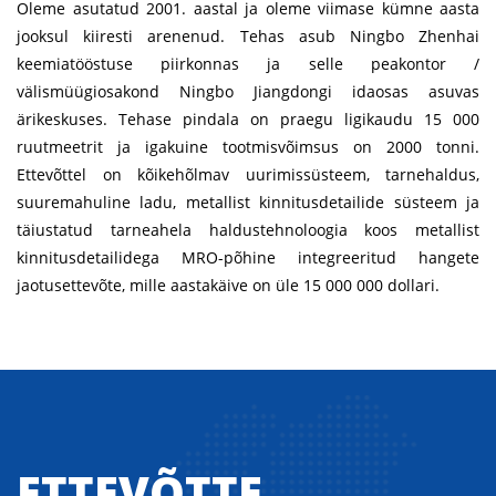
Oleme asutatud 2001. aastal ja oleme viimase kümne aasta
jooksul kiiresti arenenud. Tehas asub Ningbo Zhenhai
keemiatööstuse piirkonnas ja selle peakontor /
välismüügiosakond Ningbo Jiangdongi idaosas asuvas
ärikeskuses. Tehase pindala on praegu ligikaudu 15 000
ruutmeetrit ja igakuine tootmisvõimsus on 2000 tonni.
Ettevõttel on kõikehõlmav uurimissüsteem, tarnehaldus,
suuremahuline ladu, metallist kinnitusdetailide süsteem ja
täiustatud tarneahela haldustehnoloogia koos metallist
kinnitusdetailidega MRO-põhine integreeritud hangete
jaotusettevõte, mille aastakäive on üle 15 000 000 dollari.
ETTEVÕTTE