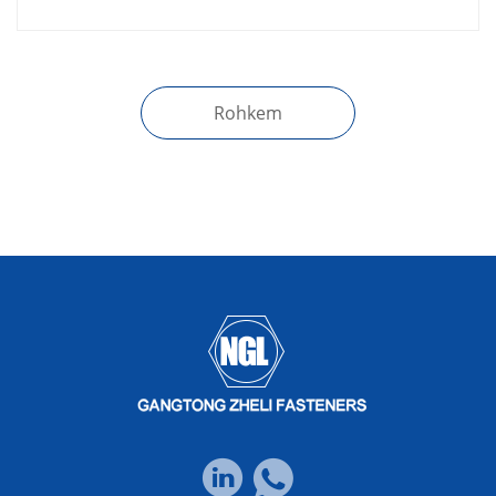
kõrge stabiilsusega tööstuslike kinnitusdetailide
järele pidevalt. Mehaanilise montaaži,
teraskonstruktsioonide, torujuhtmete ühendamise ja
ehitusprojektide paremaks toetamiseks tõi meie
tehas pärast piisav......
Rohkem