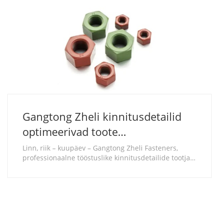
Gangtong Zheli kinnitusdetailid
optimeerivad toote
pinnatöötlustehnoloogiat, et
Linn, riik – kuupäev – Gangtong Zheli Fasteners,
professionaalne tööstuslike kinnitusdetailide tootja
suurendada tööstuslike
ja ülemaailmne eksportija, teatab oma
kinnitusdetailide
pinnatöötlustehnoloogia ja tootmisliinide täielikust
uuendamisest. See tehniline iteratsioon keskendub
korrosioonikindlust
poltide, mutrite, kruvide, seibide ja muude
kinnitusdetai......