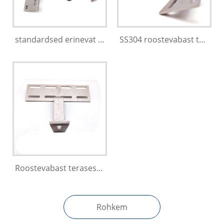
standardsed erinevat tüüpi SS201/304/316 pressosad päikeseenergiasüsteemi jaoks
SS304 roostevabast terasest päikeseenergia katusekonks PV-süsteemi jaoks
Roostevabast terasest SS201 SS304 päikeseenergiasüsteemi katusekonksu kinnitus
Rohkem