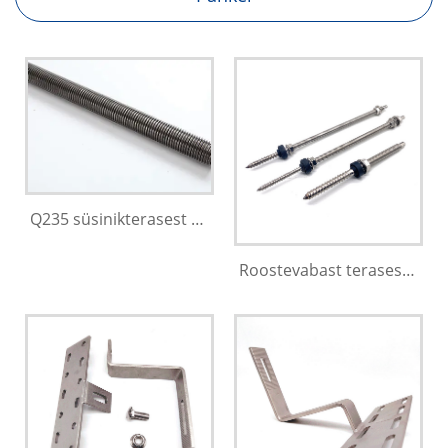
Q235 süsinikterasest kinnitusdetailid
Roostevabast terasest kahepealine polt tüübelpolt terase riputuspolt