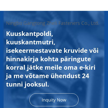
Ningbo Gangtong Zheli Fasteners Co., Ltd.
Kuuskantpoldi,
kuuskantmutri,
isekeermestavate kruvide või
hinnakirja kohta päringute
korral jätke meile oma e-kiri
ja me võtame ühendust 24
tunni jooksul.
Inquity Now