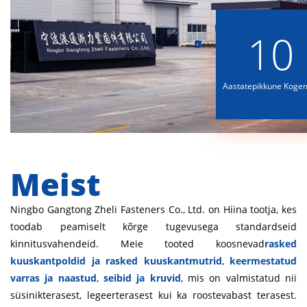
10
Aastatepikkune Koge
Meist
Ningbo Gangtong Zheli Fasteners Co., Ltd. on Hiina tootja, kes
toodab peamiselt kõrge tugevusega standardseid
kinnitusvahendeid. Meie tooted koosnevad
rasked
kuuskantpoldid ja rasked kuuskantmutrid
,
keermestatud
varras ja naastud
,
seibid ja kruvid
, mis on valmistatud nii
süsinikterasest, legeerterasest kui ka roostevabast terasest.