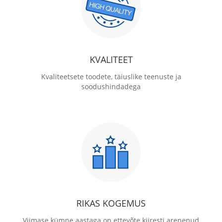
KVALITEET
Kvaliteetsete toodete, täiuslike teenuste ja
soodushindadega
RIKAS KOGEMUS
Viimase kümne aastaga on ettevõte kiiresti arenenud