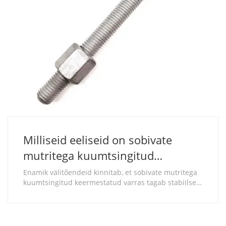
Milliseid eeliseid on sobivate
mutritega kuumtsingitud
keermestatud vardadel tsingitud
Enamik välitõendeid kinnitab, et sobivate mutritega
kuumtsingitud keermestatud varras tagab stabiilse
toodete värviga võrreldes?
korrosioonivastase toime, mis kestab üle 500 tunni
neutraalse soolapihustustesti vastavalt ISO 9227
standarditele.