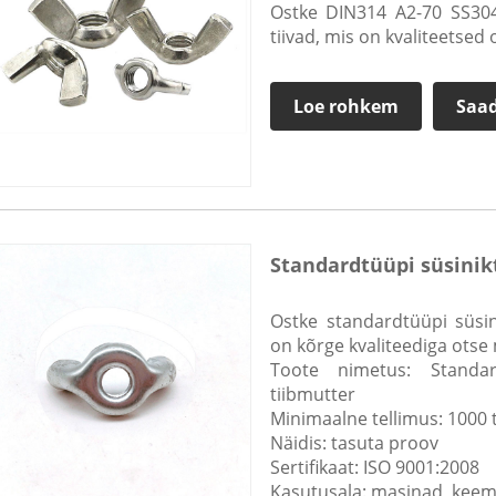
Ostke DIN314 A2-70 SS304
tiivad, mis on kvaliteetsed
Loe rohkem
Saad
Standardtüüpi süsinikt
Ostke standardtüüpi süsin
on kõrge kvaliteediga otse
Toote nimetus: Standard
tiibmutter
Minimaalne tellimus: 1000 
Näidis: tasuta proov
Sertifikaat: ISO 9001:2008
Kasutusala: masinad, keem