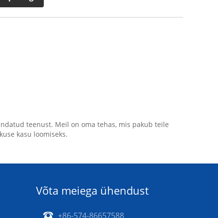
andatud teenust. Meil on oma tehas, mis pakub teile
ikuse kasu loomiseks.
Võta meiega ühendust
+86-574-86657588