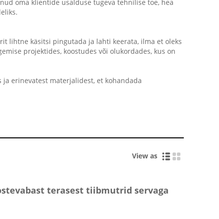
itnud oma klientide usalduse tugeva tehnilise toe, hea
eliks.
t lihtne käsitsi pingutada ja lahti keerata, ilma et oleks
tegemise projektides, koostudes või olukordades, kus on
 ja erinevatest materjalidest, et kohandada
View as
ostevabast terasest tiibmutrid servaga