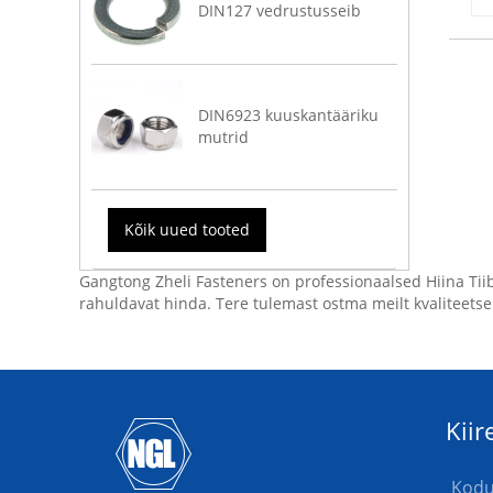
DIN127 vedrustusseib
DIN6923 kuuskantääriku
mutrid
Kõik uued tooted
Gangtong Zheli Fasteners on professionaalsed Hiina Tiib
rahuldavat hinda. Tere tulemast ostma meilt kvaliteetse
Kiir
Kod