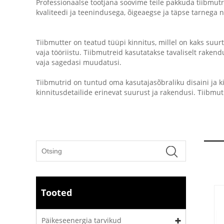
Professionaalse tootjana soovime teile pakkuda tiibmutri
kvaliteedi ja teenindusega, õigeaegse ja täpse tarnega
Tiibmutter on teatud tüüpi kinnitus, millel on kaks suurt
vaja tööriistu. Tiibmutreid kasutatakse tavaliselt rakend
vaja sagedasi muudatusi.
Tiibmutrid on tuntud oma kasutajasõbraliku disaini ja k
kinnitusdetailide erinevat suurust ja rakendusi. Tiibmut
Tooted
Päikeseenergia tarvikud