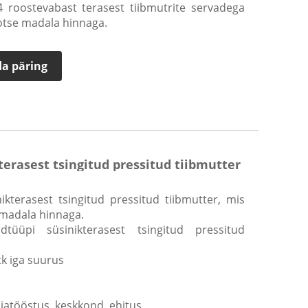
 roostevabast terasest tiibmutrite servadega
 otse madala hinnaga.
a päring
erasest tsingitud pressitud tiibmutter
ikterasest tsingitud pressitud tiibmutter, mis
 madala hinnaga.
tüüpi süsinikterasest tsingitud pressitud
tk iga suurus
iatööstus, keskkond, ehitus