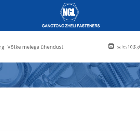
ng
Võtke meiega ühendust
sales10@gt