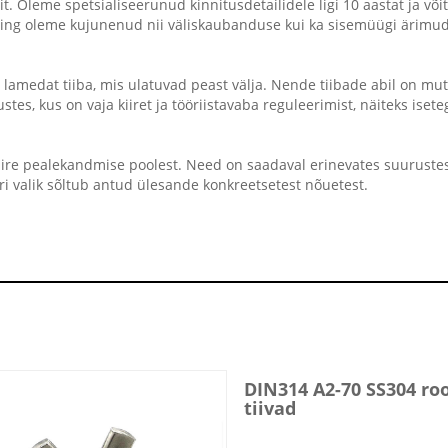
t. Oleme spetsialiseerunud kinnitusdetailidele ligi 10 aastat ja võ
 ning oleme kujunenud nii väliskaubanduse kui ka sisemüügi ärimud
 lamedat tiiba, mis ulatuvad peast välja. Nende tiibade abil on mutri
ustes, kus on vaja kiiret ja tööriistavaba reguleerimist, näiteks ise
iire pealekandmise poolest. Need on saadaval erinevates suurustes
ri valik sõltub antud ülesande konkreetsetest nõuetest.
DIN314 A2-70 SS304 ro
tiivad