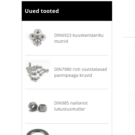
Uued tooted
DIN6923 kuuskantääriku
mutrid
DIN7980 risti süvistatavad
pannipeaga kruvid
DIN985 nailonist
lukustusmutter