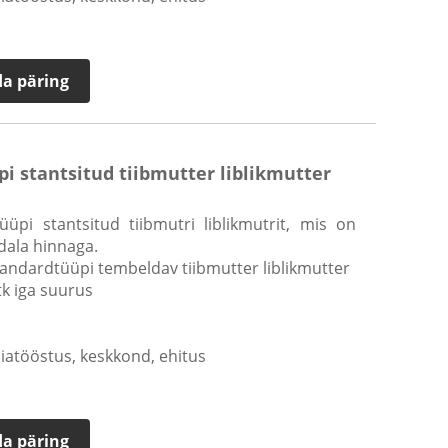
a päring
i stantsitud tiibmutter liblikmutter
üüpi stantsitud tiibmutri liblikmutrit, mis on
dala hinnaga.
tandardtüüpi tembeldav tiibmutter liblikmutter
tk iga suurus
iatööstus, keskkond, ehitus
a päring