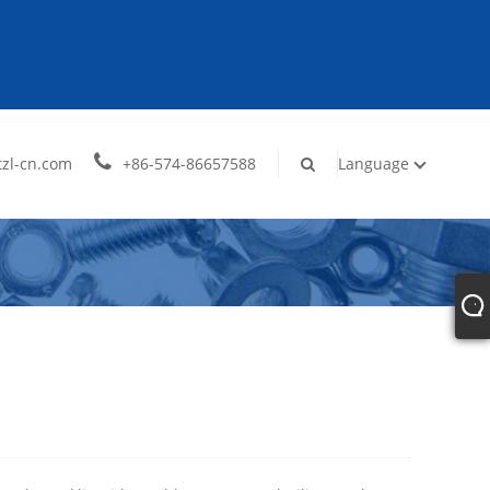
zl-cn.com
+86-574-86657588
Language