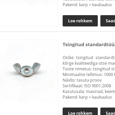
Pakend: karp + kaubaalus
Loe rohkem
Saad
Tsingitud standardtüüp
Ostke tsingitud standardt
kõrge kvaliteediga otse ma
Toote nimetus: tsingitud s
Minimaalne tellimus: 1000 
Näidis: tasuta proov
Sertifikaat: ISO 9001:2008
Kasutusala: masinad, keem
Pakend: karp + kaubaalus
Loe rohkem
Saad