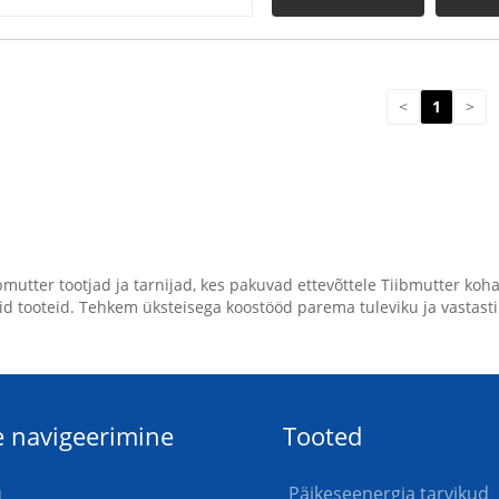
<
1
>
mutter tootjad ja tarnijad, kes pakuvad ettevõttele Tiibmutter koh
id tooteid. Tehkem üksteisega koostööd parema tuleviku ja vastast
e navigeerimine
Tooted
u
Päikeseenergia tarvikud