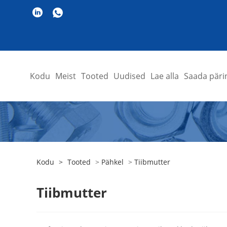
Kodu
Meist
Tooted
Uudised
Lae alla
Saada päri
Kodu
>
Tooted
>
Pähkel
>
Tiibmutter
Tiibmutter