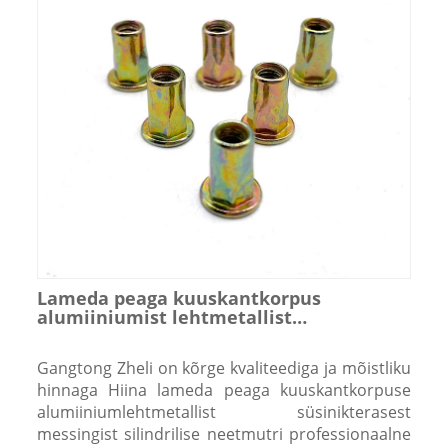
Lameda peaga kuuskantkorpus
alumiiniumist lehtmetallist
süsinikterasest messingist silindriline
neetmutter
Gangtong Zheli on kõrge kvaliteediga ja mõistliku
hinnaga Hiina lameda peaga kuuskantkorpuse
alumiiniumlehtmetallist süsinikterasest
messingist silindrilise neetmutri professionaalne