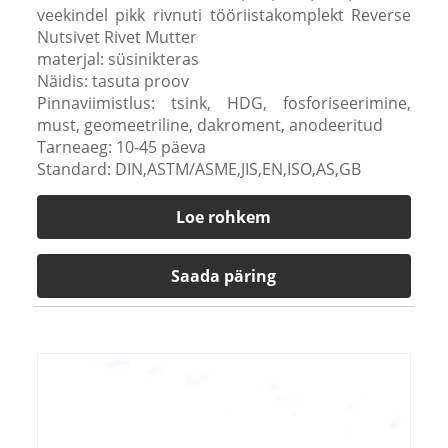
veekindel pikk rivnuti tööriistakomplekt Reverse
Nutsivet Rivet Mutter
materjal: süsinikteras
Näidis: tasuta proov
Pinnaviimistlus: tsink, HDG, fosforiseerimine,
must, geomeetriline, dakroment, anodeeritud
Tarneaeg: 10-45 päeva
Standard: DIN,ASTM/ASME,JIS,EN,ISO,AS,GB
Loe rohkem
Saada päring