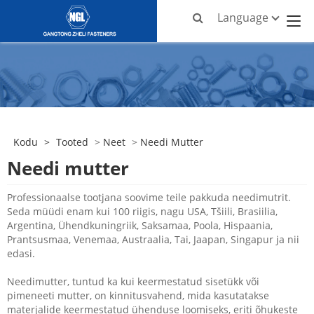
Language
Kodu
>
Tooted
>
Neet
>
Needi Mutter
Needi mutter
Professionaalse tootjana soovime teile pakkuda needimutrit.
Seda müüdi enam kui 100 riigis, nagu USA, Tšiili, Brasiilia,
Argentina, Ühendkuningriik, Saksamaa, Poola, Hispaania,
Prantsusmaa, Venemaa, Austraalia, Tai, Jaapan, Singapur ja nii
edasi.
Needimutter, tuntud ka kui keermestatud sisetükk või
pimeneeti mutter, on kinnitusvahend, mida kasutatakse
materjalide keermestatud ühenduse loomiseks, eriti õhukeste