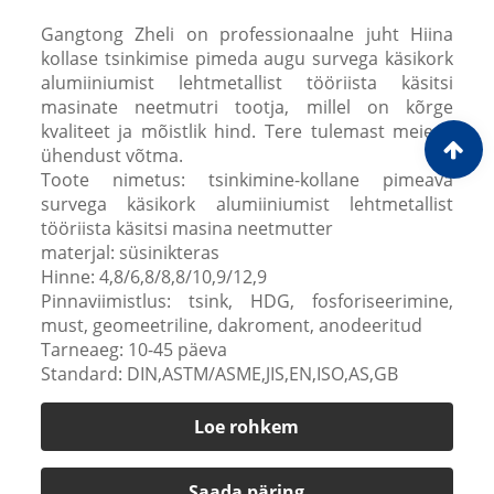
Gangtong Zheli on professionaalne juht Hiina
kollase tsinkimise pimeda augu survega käsikork
alumiiniumist lehtmetallist tööriista käsitsi
masinate neetmutri tootja, millel on kõrge
kvaliteet ja mõistlik hind. Tere tulemast meiega
ühendust võtma.
Toote nimetus: tsinkimine-kollane pimeava
survega käsikork alumiiniumist lehtmetallist
tööriista käsitsi masina neetmutter
materjal: süsinikteras
Hinne: 4,8/6,8/8,8/10,9/12,9
Pinnaviimistlus: tsink, HDG, fosforiseerimine,
must, geomeetriline, dakroment, anodeeritud
Tarneaeg: 10-45 päeva
Standard: DIN,ASTM/ASME,JIS,EN,ISO,AS,GB
Loe rohkem
Saada päring