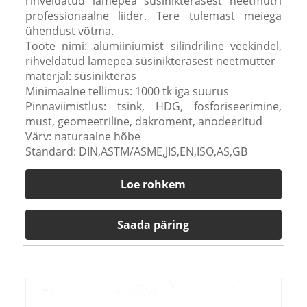
rihveldatud lamepea süsinikterasest neetmutri
professionaalne liider. Tere tulemast meiega
ühendust võtma.
Toote nimi: alumiiniumist silindriline veekindel,
rihveldatud lamepea süsinikterasest neetmutter
materjal: süsinikteras
Minimaalne tellimus: 1000 tk iga suurus
Pinnaviimistlus: tsink, HDG, fosforiseerimine,
must, geomeetriline, dakroment, anodeeritud
Värv: naturaalne hõbe
Standard: DIN,ASTM/ASME,JIS,EN,ISO,AS,GB
Loe rohkem
Saada päring