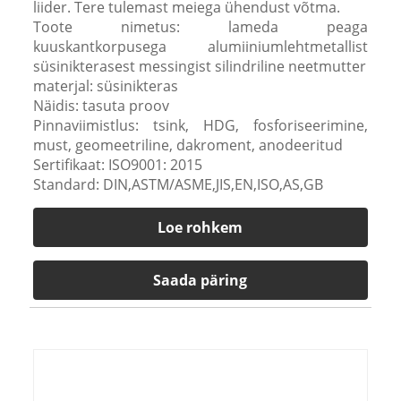
liider. Tere tulemast meiega ühendust võtma.
Toote nimetus: lameda peaga
kuuskantkorpusega alumiiniumlehtmetallist
süsinikterasest messingist silindriline neetmutter
materjal: süsinikteras
Näidis: tasuta proov
Pinnaviimistlus: tsink, HDG, fosforiseerimine,
must, geomeetriline, dakroment, anodeeritud
Sertifikaat: ISO9001: 2015
Standard: DIN,ASTM/ASME,JIS,EN,ISO,AS,GB
Loe rohkem
Saada päring