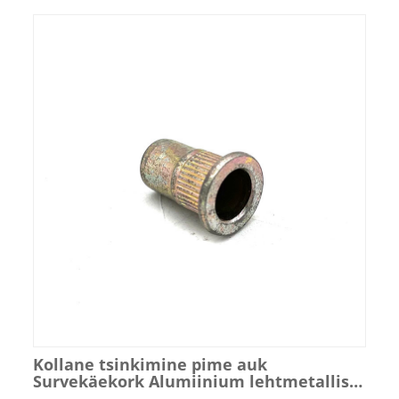
Kollane tsinkimine pime auk
Survekäekork Alumiinium lehtmetallist
tööriist Manuaalne masin needi mutter