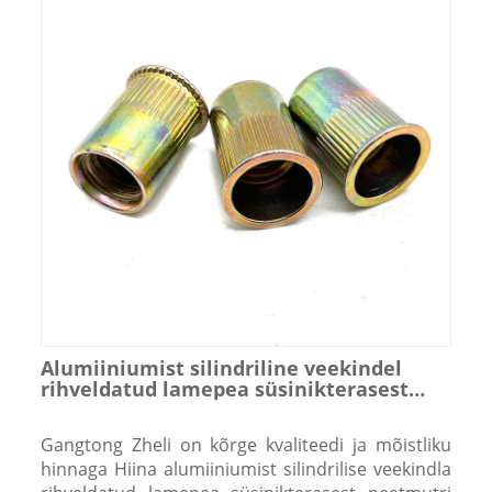
Alumiiniumist silindriline veekindel
rihveldatud lamepea süsinikterasest
neetmutter
Gangtong Zheli on kõrge kvaliteedi ja mõistliku
hinnaga Hiina alumiiniumist silindrilise veekindla