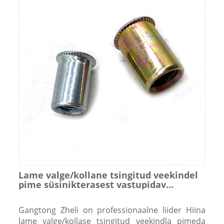
Lame valge/kollane tsingitud veekindel
pime süsinikterasest vastupidav
keermestatud neetimutter
Gangtong Zheli on professionaalne liider Hiina
lame valge/kollase tsingitud veekindla pimeda