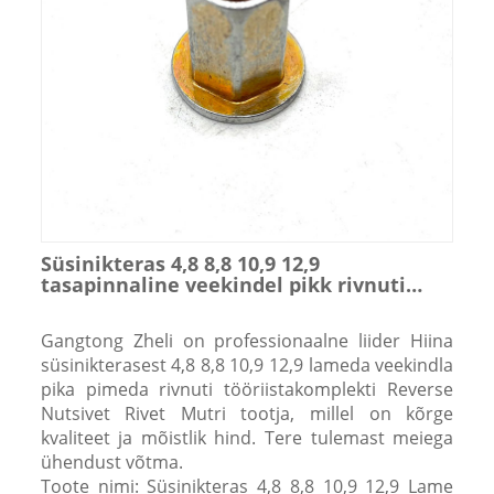
Süsinikteras 4,8 8,8 10,9 12,9
tasapinnaline veekindel pikk rivnuti
tööriistakomplekt Reverse Mutsivet
needi mutter
Gangtong Zheli on professionaalne liider Hiina
süsinikterasest 4,8 8,8 10,9 12,9 lameda veekindla
pika pimeda rivnuti tööriistakomplekti Reverse
Nutsivet Rivet Mutri tootja, millel on kõrge
kvaliteet ja mõistlik hind. Tere tulemast meiega
ühendust võtma.
Toote nimi: Süsinikteras 4,8 8,8 10,9 12,9 Lame