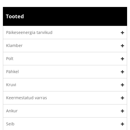
Tooted
Päikeseenergia tarvikud
Klamber
Polt
Pähkel
Kruvi
Keermestatud varras
Ankur
Seib