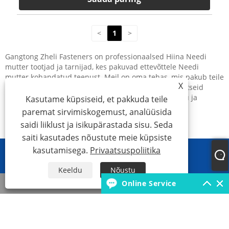
<
1
>
Gangtong Zheli Fasteners on professionaalsed Hiina Needi
mutter tootjad ja tarnijad, kes pakuvad ettevõttele Needi
mutter kohandatud teenust. Meil on oma tehas, mis pakub teile
X
rahuldavat hinda. Tere tulemast ostma meilt kvaliteetseid
tooteid. Tehkem üksteisega koostööd parema tuleviku ja
Kasutame küpsiseid, et pakkuda teile
vastastikuse kasu loomiseks.
paremat sirvimiskogemust, analüüsida
saidi liiklust ja isikupärastada sisu. Seda
saiti kasutades nõustute meie küpsiste
kasutamisega.
Privaatsuspoliitika
Keeldu
Nõustu
whatsapp
Online Service
Meil