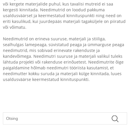
või kergete materjalide puhul, kus tavalisi mutreid ei saa
kergesti kinnitada. Needimutrid on loodud pakkuma
usaldusväärset ja keermestatud kinnituspunkti ning need on
eriti kasulikud, kui juurdepääs materjali tagaküljele on piiratud
või võimatu.
Needimutrid on erineva suuruse, materjali ja stiiliga,
sealhulgas lamepeaga, süvistatud peaga ja ümmarguse peaga
needimutrid, mis sobivad erinevate rakenduste ja
kandevõimega. Needimutri suuruse ja materjali valikul tuleks
lähtuda projekti või rakenduse erinõuetest. Needimutrite õige
paigaldamine hõlmab needimutri tööriista kasutamist, et
needimutter kokku suruda ja materjali külge kinnitada, luues
usaldusväärse keermestatud kinnituspunkti.