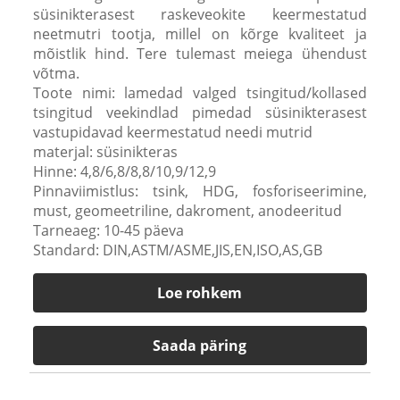
süsinikterasest raskeveokite keermestatud
neetmutri tootja, millel on kõrge kvaliteet ja
mõistlik hind. Tere tulemast meiega ühendust
võtma.
Toote nimi: lamedad valged tsingitud/kollased
tsingitud veekindlad pimedad süsinikterasest
vastupidavad keermestatud needi mutrid
materjal: süsinikteras
Hinne: 4,8/6,8/8,8/10,9/12,9
Pinnaviimistlus: tsink, HDG, fosforiseerimine,
must, geomeetriline, dakroment, anodeeritud
Tarneaeg: 10-45 päeva
Standard: DIN,ASTM/ASME,JIS,EN,ISO,AS,GB
Loe rohkem
Saada päring