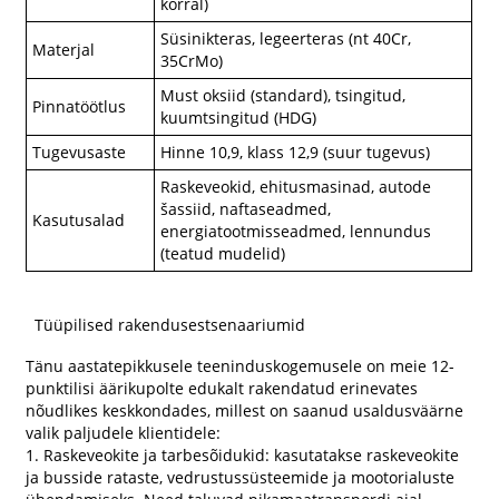
korral)
Süsinikteras, legeerteras (nt 40Cr,
Materjal
35CrMo)
Must oksiid (standard), tsingitud,
Pinnatöötlus
kuumtsingitud (HDG)
Tugevusaste
Hinne 10,9, klass 12,9 (suur tugevus)
Raskeveokid, ehitusmasinad, autode
šassiid, naftaseadmed,
Kasutusalad
energiatootmisseadmed, lennundus
(teatud mudelid)
Tüüpilised rakendusestsenaariumid
Tänu aastatepikkusele teeninduskogemusele on meie 12-
punktilisi äärikupolte edukalt rakendatud erinevates
nõudlikes keskkondades, millest on saanud usaldusväärne
valik paljudele klientidele:
1. Raskeveokite ja tarbesõidukid: kasutatakse raskeveokite
ja busside rataste, vedrustussüsteemide ja mootorialuste