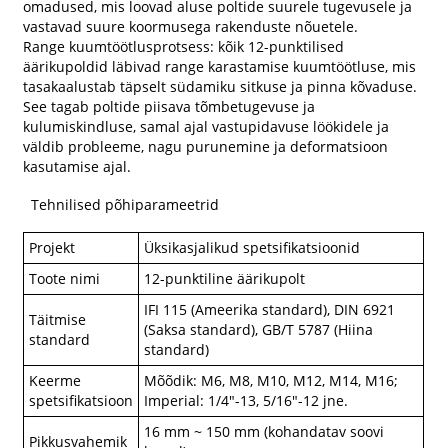
omadused, mis loovad aluse poltide suurele tugevusele ja
vastavad suure koormusega rakenduste nõuetele.
Range kuumtöötlusprotsess: kõik 12-punktilised
äärikupoldid läbivad range karastamise kuumtöötluse, mis
tasakaalustab täpselt südamiku sitkuse ja pinna kõvaduse.
See tagab poltide piisava tõmbetugevuse ja
kulumiskindluse, samal ajal vastupidavuse löökidele ja
väldib probleeme, nagu purunemine ja deformatsioon
kasutamise ajal.
Tehnilised põhiparameetrid
Projekt
Üksikasjalikud spetsifikatsioonid
Toote nimi
12-punktiline äärikupolt
IFI 115 (Ameerika standard), DIN 6921
Täitmise
(Saksa standard), GB/T 5787 (Hiina
standard
standard)
Keerme
Mõõdik: M6, M8, M10, M12, M14, M16;
spetsifikatsioon
Imperial: 1/4"-13, 5/16"-12 jne.
16 mm ~ 150 mm (kohandatav soovi
Pikkusvahemik