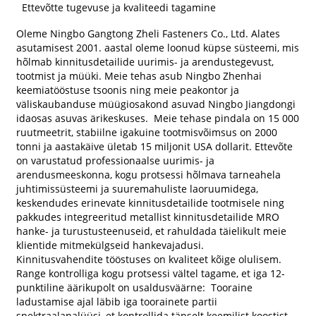
Ettevõtte tugevuse ja kvaliteedi tagamine
Oleme Ningbo Gangtong Zheli Fasteners Co., Ltd. Alates
asutamisest 2001. aastal oleme loonud küpse süsteemi, mis
hõlmab kinnitusdetailide uurimis- ja arendustegevust,
tootmist ja müüki. Meie tehas asub Ningbo Zhenhai
keemiatööstuse tsoonis ning meie peakontor ja
väliskaubanduse müügiosakond asuvad Ningbo Jiangdongi
idaosas asuvas ärikeskuses. Meie tehase pindala on 15 000
ruutmeetrit, stabiilne igakuine tootmisvõimsus on 2000
tonni ja aastakäive ületab 15 miljonit USA dollarit. Ettevõte
on varustatud professionaalse uurimis- ja
arendusmeeskonna, kogu protsessi hõlmava tarneahela
juhtimissüsteemi ja suuremahuliste laoruumidega,
keskendudes erinevate kinnitusdetailide tootmisele ning
pakkudes integreeritud metallist kinnitusdetailide MRO
hanke- ja turustusteenuseid, et rahuldada täielikult meie
klientide mitmekülgseid hankevajadusi.
Kinnitusvahendite tööstuses on kvaliteet kõige olulisem.
Range kontrolliga kogu protsessi vältel tagame, et iga 12-
punktiline äärikupolt on usaldusväärne: Tooraine
ladustamise ajal läbib iga toorainete partii
spektraalanalüüsi, et kontrollida täpselt keemilist koostist,