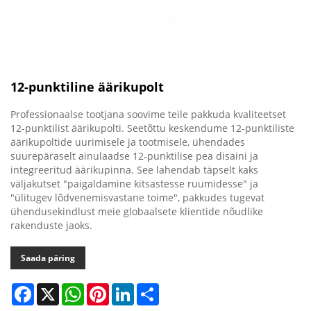
12-punktiline äärikupolt
Professionaalse tootjana soovime teile pakkuda kvaliteetset
12-punktilist äärikupolti. Seetõttu keskendume 12-punktiliste
äärikupoltide uurimisele ja tootmisele, ühendades
suurepäraselt ainulaadse 12-punktilise pea disaini ja
integreeritud äärikupinna. See lahendab täpselt kaks
väljakutset "paigaldamine kitsastesse ruumidesse" ja
"ülitugev lõdvenemisvastane toime", pakkudes tugevat
ühendusekindlust meie globaalsete klientide nõudlike
rakenduste jaoks.
Saada päring
Facebook
X
WhatsApp
Pinterest
LinkedIn
Share