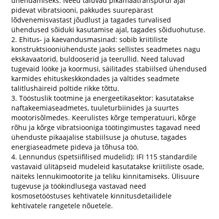
ühendamiseks. Need taluvad pikamaatranspordi ajal
pidevat vibratsiooni, pakkudes suurepärast
lõdvenemisvastast jõudlust ja tagades turvalised
ühendused sõiduki kasutamise ajal, tagades sõiduohutuse.
2. Ehitus- ja kaevandusmasinad: sobib kriitiliste
konstruktsiooniühenduste jaoks sellistes seadmetes nagu
ekskavaatorid, buldooserid ja teerullid. Need taluvad
tugevaid lööke ja koormusi, säilitades stabiilsed ühendused
karmides ehituskeskkondades ja vältides seadmete
talitlushäireid poltide rikke tõttu.
3. Tööstuslik tootmine ja energeetikasektor: kasutatakse
naftakeemiaseadmetes, tuuleturbiinides ja suurtes
mootorisõlmedes. Keerulistes kõrge temperatuuri, kõrge
rõhu ja kõrge vibratsiooniga töötingimustes tagavad need
ühenduste pikaajalise stabiilsuse ja ohutuse, tagades
energiaseadmete pideva ja tõhusa töö.
4. Lennundus (spetsiifilised mudelid): IFI 115 standardile
vastavaid ülitäpseid mudeleid kasutatakse kriitiliste osade,
näiteks lennukimootorite ja teliku kinnitamiseks. Ülisuure
tugevuse ja töökindlusega vastavad need
kosmosetööstuses kehtivatele kinnitusdetailidele
kehtivatele rangetele nõuetele.