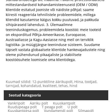
mittestandardseid kohandamisteenuseid (OEM / ODM)
klientide esitatud jooniste või näidiste põhjal; saame
kiiresti reageerida tehnilistele probleemidele, millega
kliendid kasutamise käigus kokku puutuvad, ja pakkuda
sihipäraseid lahendusi. 3. Ülemaailmne
teeninduskogemus, probleemideta koostöö: meie tooteid
on eksporditud Põhja-Ameerikasse, Euroopasse,
Austraaliasse ja Kagu-Aasiasse ning meil on terviklik
logistika- ja müügijärgse teeninduse süsteem. Suudame
täpselt vastata globaalsete klientide hankevajadustele ning
oleme pühendunud pikaajaliste ja stabiilsete
koostöösuhete loomisele oma klientidega.
Kuumad sildid: 12-punktiline äärikupolt, Hiina, tootjad,
tarnijad, kohandatud, kvaliteet, tehas, hind
Seotud kategooria
Vankripolt
Ääriku polt
Kuuskantpolt
Ruudupeaga polt
T peaga polt
U polt
Kuuskantpesa polt
Vundamendi polt
Silmapolt