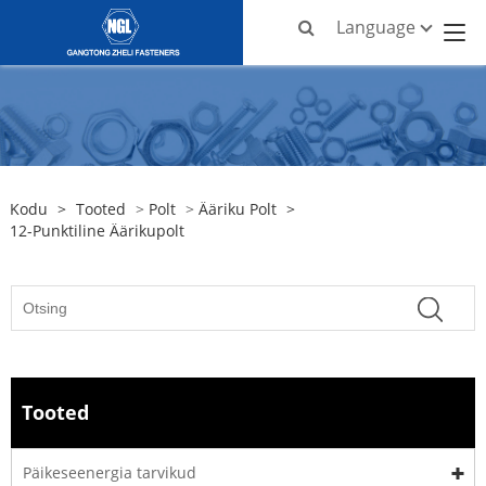
Language
Kodu
>
Tooted
>
Polt
>
Ääriku Polt
>
12-Punktiline Äärikupolt
Tooted
Päikeseenergia tarvikud