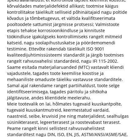
kõrvaldades materjalidefektid allikast; tootmise käigus
kontrollitakse täielikult selliseid põhinäitajaid nagu poltide
kõvadus ja tõmbetugevus, et vältida kvalifitseerimata
pooltoodete sattumist järgmisse protsessi; Valmistoote
etapis tehakse korrosioonikindluse ja kinnituste
töökindluse igakülgseks kontrollimiseks rangelt mitmeid
katseid, nagu soolapihustuskatse ja pöördemomendi
testimine. Ettevõte rakendab täielikult ISO 9001
kvaliteedijuhtimissüsteemi standardit ja järgib tootmises
rangelt rahvusvahelisi standardeid, nagu IFI 115-2002.
Saame esitada materjaliaruanded (MTC) vastavalt kliendi
vajadustele, tagades toote keemilise koostise ja
mehaaniliste omaduste täieliku vastavuse standarditele.
Samal ajal rakendame ranget partiihaldust, toote selge
identifitseerimisega, tagades päritolu ja sihtkoha
jälgitavuse, andes klientidele meelerahu.
Meie tootevalik on lai, hõlmates tugevaid kuuskantpolte,
tugevaid kuuskantmutreid, keermestatud vardaid,
naastreid, seibe, kruvisid jne ning materjalidest, sealhulgas
süsinikterasest, legeerterasest ja roostevabast terasest.
Peame rangelt kinni sellistest rahvusvahelistest
standarditest nagu DIN, ISO, EN, JIS, ASTM/ANSI/ASME/SAE,