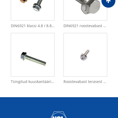
DIN6921 klassi 4.8 / 8.8 sinised tsingitud äärikupoldid
DIN6921 roostevabast terasest A2-70 kuuskantpeaga äärikupoldid hammastega
Tsingitud kuuskantäärikuga sakiline polt-DIN6921
Roostevabast terasest 304 risti süvistatav kuuskantääriku polt