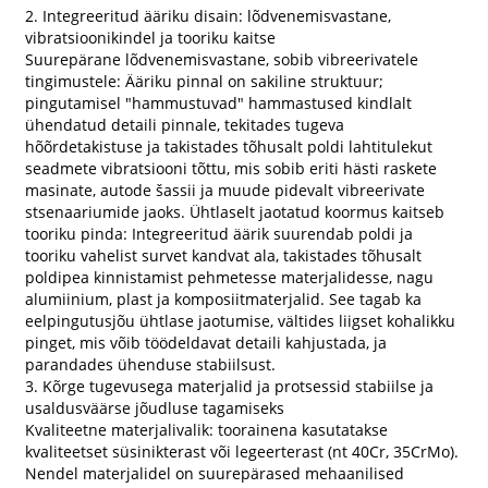
2. Integreeritud ääriku disain: lõdvenemisvastane,
vibratsioonikindel ja tooriku kaitse
Suurepärane lõdvenemisvastane, sobib vibreerivatele
tingimustele: Ääriku pinnal on sakiline struktuur;
pingutamisel "hammustuvad" hammastused kindlalt
ühendatud detaili pinnale, tekitades tugeva
hõõrdetakistuse ja takistades tõhusalt poldi lahtitulekut
seadmete vibratsiooni tõttu, mis sobib eriti hästi raskete
masinate, autode šassii ja muude pidevalt vibreerivate
stsenaariumide jaoks. Ühtlaselt jaotatud koormus kaitseb
tooriku pinda: Integreeritud äärik suurendab poldi ja
tooriku vahelist survet kandvat ala, takistades tõhusalt
poldipea kinnistamist pehmetesse materjalidesse, nagu
alumiinium, plast ja komposiitmaterjalid. See tagab ka
eelpingutusjõu ühtlase jaotumise, vältides liigset kohalikku
pinget, mis võib töödeldavat detaili kahjustada, ja
parandades ühenduse stabiilsust.
3. Kõrge tugevusega materjalid ja protsessid stabiilse ja
usaldusväärse jõudluse tagamiseks
Kvaliteetne materjalivalik: toorainena kasutatakse
kvaliteetset süsinikterast või legeerterast (nt 40Cr, 35CrMo).
Nendel materjalidel on suurepärased mehaanilised