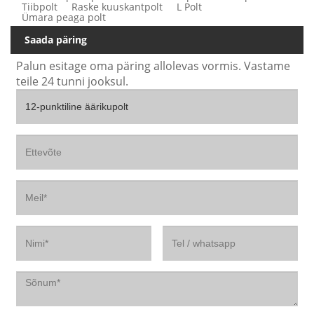
Tiibpolt
Raske kuuskantpolt
L Polt
Ümara peaga polt
Saada päring
Palun esitage oma päring allolevas vormis. Vastame
teile 24 tunni jooksul.