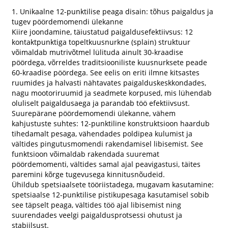
1. Unikaalne 12-punktilise peaga disain: tõhus paigaldus ja
tugev pöördemomendi ülekanne
Kiire joondamine, täiustatud paigaldusefektiivsus: 12
kontaktpunktiga topeltkuusnurkne (splain) struktuur
võimaldab mutrivõtmel lülituda ainult 30-kraadise
pöördega, võrreldes traditsiooniliste kuusnurksete peade
60-kraadise pöördega. See eelis on eriti ilmne kitsastes
ruumides ja halvasti nähtavates paigalduskeskkondades,
nagu mootoriruumid ja seadmete korpused, mis lühendab
oluliselt paigaldusaega ja parandab töö efektiivsust.
Suurepärane pöördemomendi ülekanne, vähem
kahjustuste suhtes: 12-punktiline konstruktsioon haardub
tihedamalt pesaga, vähendades poldipea kulumist ja
vältides pingutusmomendi rakendamisel libisemist. See
funktsioon võimaldab rakendada suuremat
pöördemomenti, vältides samal ajal peavigastusi, täites
paremini kõrge tugevusega kinnitusnõudeid.
Ühildub spetsiaalsete tööriistadega, mugavam kasutamine:
spetsiaalse 12-punktilise pistikupesaga kasutamisel sobib
see täpselt peaga, vältides töö ajal libisemist ning
suurendades veelgi paigaldusprotsessi ohutust ja
stabiilsust.