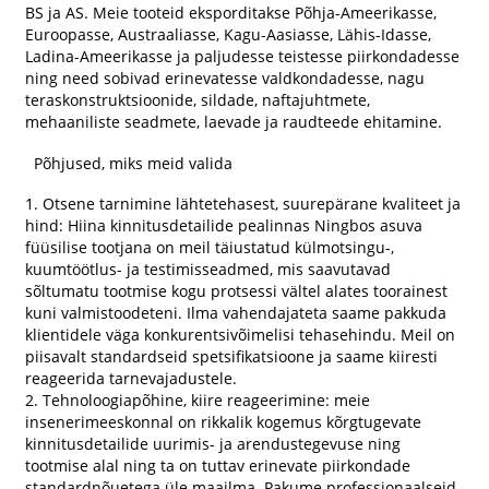
BS ja AS. Meie tooteid eksporditakse Põhja-Ameerikasse,
Euroopasse, Austraaliasse, Kagu-Aasiasse, Lähis-Idasse,
Ladina-Ameerikasse ja paljudesse teistesse piirkondadesse
ning need sobivad erinevatesse valdkondadesse, nagu
teraskonstruktsioonide, sildade, naftajuhtmete,
mehaaniliste seadmete, laevade ja raudteede ehitamine.
Põhjused, miks meid valida
1. Otsene tarnimine lähtetehasest, suurepärane kvaliteet ja
hind: Hiina kinnitusdetailide pealinnas Ningbos asuva
füüsilise tootjana on meil täiustatud külmotsingu-,
kuumtöötlus- ja testimisseadmed, mis saavutavad
sõltumatu tootmise kogu protsessi vältel alates toorainest
kuni valmistoodeteni. Ilma vahendajateta saame pakkuda
klientidele väga konkurentsivõimelisi tehasehindu. Meil on
piisavalt standardseid spetsifikatsioone ja saame kiiresti
reageerida tarnevajadustele.
2. Tehnoloogiapõhine, kiire reageerimine: meie
insenerimeeskonnal on rikkalik kogemus kõrgtugevate
kinnitusdetailide uurimis- ja arendustegevuse ning
tootmise alal ning ta on tuttav erinevate piirkondade
standardnõuetega üle maailma. Pakume professionaalseid