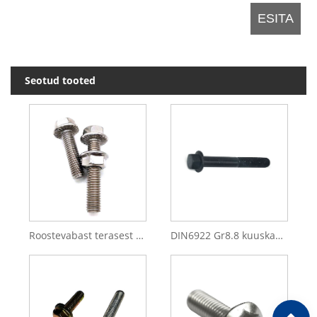
Seotud tooted
Roostevabast terasest 304/316 kuuskantääriku polt
DIN6922 Gr8.8 kuuskantääriku polt kuuskantääriku polt vähendatud varrega must