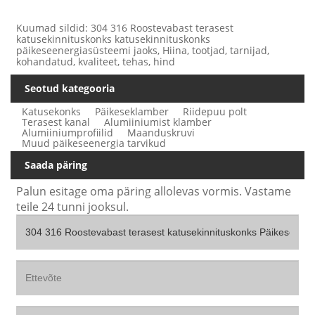
Kuumad sildid: 304 316 Roostevabast terasest
katusekinnituskonks katusekinnituskonks
päikeseenergiasüsteemi jaoks, Hiina, tootjad, tarnijad,
kohandatud, kvaliteet, tehas, hind
Seotud kategooria
Katusekonks
Päikeseklamber
Riidepuu polt
Terasest kanal
Alumiiniumist klamber
Alumiiniumprofiilid
Maanduskruvi
Muud päikeseenergia tarvikud
Saada päring
Palun esitage oma päring allolevas vormis. Vastame
teile 24 tunni jooksul.