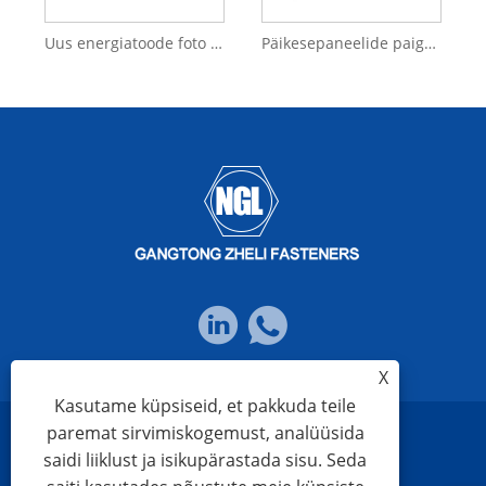
Uus energiatoode foto Voltaic roostevabast terasest SUS 304 päikesepaneelile paigaldatav katusekonks
Päikesepaneelide paigaldamise riistvara Päikesepaneelide katusekonks kodu viilkatuse paigaldamiseks
X
Kasutame küpsiseid, et pakkuda teile
paremat sirvimiskogemust, analüüsida
Links
Sitemap
RSS
XML
Privaatsuspoliitika
saidi liiklust ja isikupärastada sisu. Seda