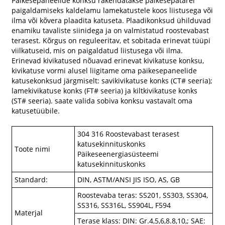
Päikesepaneelide konksu rakendatakse päikesepatarei
paigaldamiseks kaldelamu lamekatustele koos liistusega või
ilma või kõvera plaadita katuseta. Plaadikonksud ühilduvad
enamiku tavaliste siinidega ja on valmistatud roostevabast
terasest. Kõrgus on reguleeritav, et sobitada erinevat tüüpi
viilkatuseid, mis on paigaldatud liistusega või ilma.
Erinevad kivikatused nõuavad erinevat kivikatuse konksu,
kivikatuse vormi alusel liigitame oma päikesepaneelide
katusekonksud järgmiselt: savikivikatuse konks (CT# seeria);
lamekivikatuse konks (FT# seeria) ja kiltkivikatuse konks
(ST# seeria). saate valida sobiva konksu vastavalt oma
katusetüübile.
304 316 Roostevabast terasest
katusekinnituskonks
Toote nimi
Päikeseenergiasüsteemi
katusekinnituskonks
Standard:
DIN, ASTM/ANSI JIS ISO, AS, GB
Roostevaba teras: SS201, SS303, SS304,
SS316, SS316L, SS904L, F594
Materjal
Terase klass: DIN: Gr.4,5,6,8.8,10,; SAE: