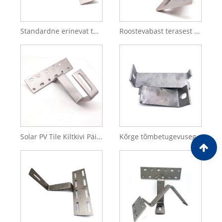
Standardne erinevat tüüpi SS201/304/316 päikeseenergiasüsteemi katusekonks
Roostevabast terasest 304 316 katusekinnituskonks päikeseenergiasüsteemi jaoks katusekinnituskonks
Solar PV Tile Kiltkivi Päikesepaneelide katusekonksud Roostevabast terasest pressosad
Kõrge tõmbetugevusega roostevabast terasest Ss304 päikeseenergia tarvikud päikesepaneelide tihend/seib