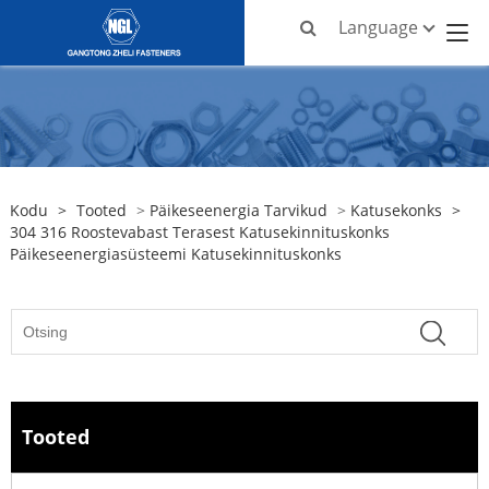
Language
Kodu
>
Tooted
>
Päikeseenergia Tarvikud
>
Katusekonks
>
304 316 Roostevabast Terasest Katusekinnituskonks
Päikeseenergiasüsteemi Katusekinnituskonks
Tooted