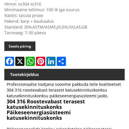
Hinne: ss304 ss316
Minimaalne tellimus: 100 tk iga suurus
Näidis: tasuta proov
Pakend: karp + kaubaalus
Standard: DIN,ASTM/ASME,JIS,EN,ISO,AS,GB
Tarneaeg: 7-30 päeva
Saada päring
Facebook
X
WhatsApp
Pinterest
LinkedIn
Share
Tootekirjeldus
Professionaalse tootjana soovime pakkuda teile kvaliteetset
304 316 roostevabast terasest katusekinnituskonksu
katusekinnituskonksu päikeseenergiasüsteemi jaoks.
304 316 Roostevabast terasest
katusekinnituskonks
Päikeseenergiasüsteemi
katusekinnituskonks