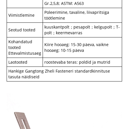
Gr.2,5,8; ASTM: A563
Poleerimine, tavaline, liivapritsiga
Viimistlemine
töötlemine
kuuskantpolt；pesapolt；kelgupolt；T-
Seotud tooted
polt；keermevarras
Kohandatud
Kiire hooaeg: 15-30 päeva, vaikne
tooted
hooaeg: 10-15 päeva
Ettevalmistusaeg
Laotooted
roostevaba teras: poldid ja mutrid
Hankige Gangtong Zheli Fasteneri standardkinnituse
tasuta näidiseid