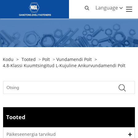
Language
Kodu
>
Tooted
>
Polt
>
Vundamendi Polt
>
4.8-Klassi Kuumtsingitud L-Kujuline Ankurvundamendi Polt
Tooted
Päikeseenergia tarvikud