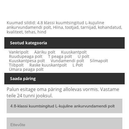
Kuumad sildid: 4.8 klassi kuumtsingitud L-kujuline
ankurvundamendi polt, Hiina, tootjad, tarnijad, kohandatud,
kvaliteet, tehas, hind
Seotud kategooria
Vankripolt
Ääriku polt
Kuuskantpolt
Ruudupeaga polt
T peaga polt
U polt
Kuuskantpesa polt
Vundamendi polt
Silmapolt
Tiibpolt
Raske kuuskantpolt
L Polt
Ümara peaga polt
Saada päring
Palun esitage oma päring allolevas vormis. Vastame
teile 24 tunni jooksul.