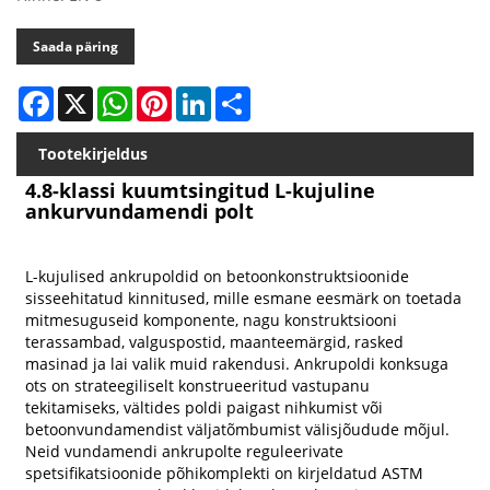
Saada päring
Facebook
X
WhatsApp
Pinterest
LinkedIn
Share
Tootekirjeldus
4.8-klassi kuumtsingitud L-kujuline
ankurvundamendi polt
L-kujulised ankrupoldid on betoonkonstruktsioonide
sisseehitatud kinnitused, mille esmane eesmärk on toetada
mitmesuguseid komponente, nagu konstruktsiooni
terassambad, valguspostid, maanteemärgid, rasked
masinad ja lai valik muid rakendusi. Ankrupoldi konksuga
ots on strateegiliselt konstrueeritud vastupanu
tekitamiseks, vältides poldi paigast nihkumist või
betoonvundamendist väljatõmbumist välisjõudude mõjul.
Neid vundamendi ankrupolte reguleerivate
spetsifikatsioonide põhikomplekti on kirjeldatud ASTM