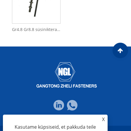
Gr4.8 Gr8.8 süsinikterasest kuumtsingitud vundamendipolt
X
Kasutame küpsiseid, et pakkuda teile