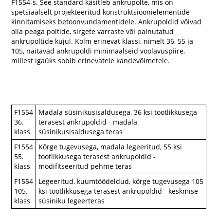
F1554-s. See standard käsitleb ankrupolte, mis on
spetsiaalselt projekteeritud konstruktsioonielementide
kinnitamiseks betoonvundamentidele. Ankrupoldid võivad
olla peaga poltide, sirgete varraste või painutatud
ankrupoltide kujul. Kolm erinevat klassi, nimelt 36, 55 ja
105, näitavad ankrupoldi minimaalseid voolavuspiire,
millest igaüks sobib erinevatele kandevõimetele.
F1554
Madala süsinikusisaldusega, 36 ksi tootlikkusega
36.
terasest ankrupoldid - madala
klass
süsinikusisaldusega teras
F1554
Kõrge tugevusega, madala legeeritud, 55 ksi
55.
tootlikkusega terasest ankrupoldid -
klass
modifitseeritud pehme teras
F1554
Legeeritud, kuumtöödeldud, kõrge tugevusega 105
105.
ksi tootlikkusega terasest ankrupoldid - keskmise
klass
süsiniku legeerteras