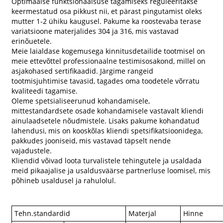
Optimaalse funktsionaalsuse tagamiseks reguleeritakse
keermestatud osa pikkust nii, et pärast pingutamist oleks
mutter 1-2 ühiku kaugusel. Pakume ka roostevaba terase
variatsioone materjalides 304 ja 316, mis vastavad
erinõuetele.
Meie laialdase kogemusega kinnitusdetailide tootmisel on
meie ettevõttel professionaalne testimisosakond, millel on
asjakohased sertifikaadid. Järgime rangeid
tootmisjuhtimise tavasid, tagades oma toodetele võrratu
kvaliteedi tagamise.
Oleme spetsialiseerunud kohandamisele,
mittestandardsete osade kohandamisele vastavalt kliendi
ainulaadsetele nõudmistele. Lisaks pakume kohandatud
lahendusi, mis on kooskõlas kliendi spetsifikatsioonidega,
pakkudes jooniseid, mis vastavad täpselt nende
vajadustele.
Kliendid võivad loota turvalistele tehingutele ja usaldada
meid pikaajalise ja usaldusväärse partnerluse loomisel, mis
põhineb usaldusel ja rahulolul.
Tehn.standardid
Materjal
Hinne