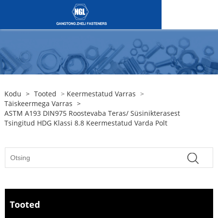
Kodu
>
Tooted
>
Keermestatud Varras
>
Täiskeermega Varras
>
ASTM A193 DIN975 Roostevaba Teras/ Süsinikterasest
Tsingitud HDG Klassi 8.8 Keermestatud Varda Polt
Tooted