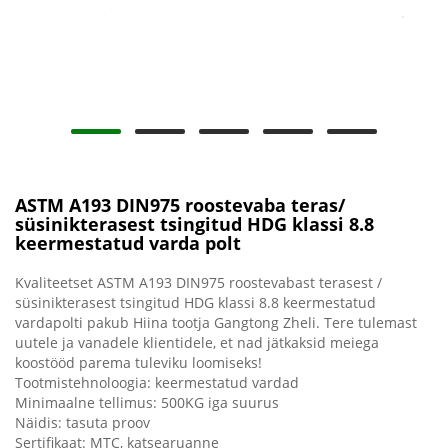
ASTM A193 DIN975 roostevaba teras/
süsinikterasest tsingitud HDG klassi 8.8
keermestatud varda polt
Kvaliteetset ASTM A193 DIN975 roostevabast terasest /
süsinikterasest tsingitud HDG klassi 8.8 keermestatud
vardapolti pakub Hiina tootja Gangtong Zheli. Tere tulemast
uutele ja vanadele klientidele, et nad jätkaksid meiega
koostööd parema tuleviku loomiseks!
Tootmistehnoloogia: keermestatud vardad
Minimaalne tellimus: 500KG iga suurus
Näidis: tasuta proov
Sertifikaat: MTC, katsearuanne