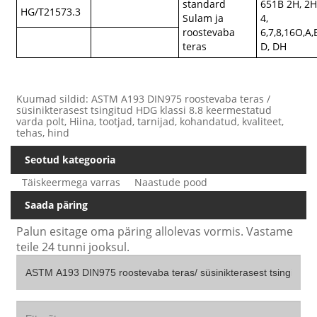
standard
651B 2H, 2
HG/T21573.3
Sulam ja
4,
roostevaba
6,7,8,16O,A,
teras
D, DH
Kuumad sildid: ASTM A193 DIN975 roostevaba teras /
süsinikterasest tsingitud HDG klassi 8.8 keermestatud
varda polt, Hiina, tootjad, tarnijad, kohandatud, kvaliteet,
tehas, hind
Seotud kategooria
Täiskeermega varras
Naastude pood
Saada päring
Palun esitage oma päring allolevas vormis. Vastame
teile 24 tunni jooksul.