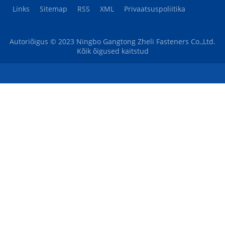
Links
Sitemap
RSS
XML
Privaatsuspoliitika
Autoriõigus © 2023 Ningbo Gangtong Zheli Fasteners Co.,Ltd.
Kõik õigused kaitstud