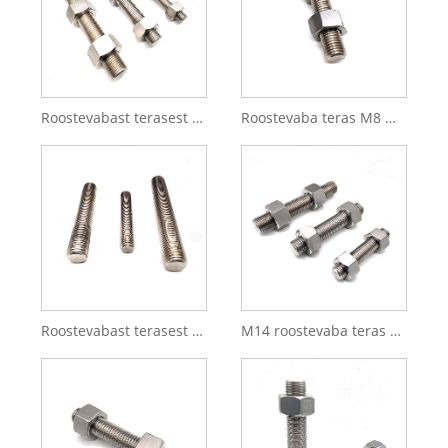
Roostevabast terasest M8 M10 M12 täiskeermega varras Kahe otsaga keermestatud varras
Roostevaba teras M8 M10 M12 Täiskeermega varras
Roostevabast terasest DIN976 keermestatud vardad ja mutrid Täiskeermega varras
M14 roostevaba teras SS304 SS316 DIN976 keermevarras