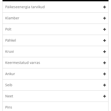
Päikeseenergia tarvikud
Klamber
Polt
Pähkel
Kruvi
Keermestatud varras
Ankur
Seib
Neet
Pins