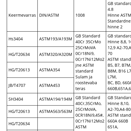
GB standar
4.8
Keermevarras
DIN/ASTM
1008
Hinne AST
Standardne
hinne 2
GB Standard
GB standar
Hs3404
ASTM193/A193M
40Cr 35CrMo
Hinne 8,8, 1
25CrMoVA
12,9 A2-70,
0Cr18Ni9,
70
HG/T20634
ASTM320/A320M
0Cr17Ni12Mo2
ASTM stand
jne ASTM
B5, B7, B7M,
HG/T20613
ASTMA354
standard
B8M, B16 L7
Sulam ja
L7M,
roostevaba
BC, BD, 660
JB/T4707
ASTMA453
teras
660B,651A,
GB Standard
GB Standar
SH3404
ASTMA194/194M
40Cr,35CrMo,
Hinne 8,10,
25CrMoVA,
A2-70,A4-80
HG/T20613
ASTMA563/563M
0CR18Ni9,45#,
ASTM stand
0Cr17Ni12Mo2
660A 660B
HG/T20634
ASTM
651A,