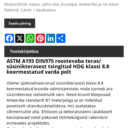
Ekspordiriik: Aasia, Lähis-Ida, Euroopa, Ameerika ja nii edasi
Pakend: Caton + kaubaalus
Saada päring
Facebook
X
WhatsApp
Pinterest
LinkedIn
Share
Tootekirjeldus
ASTM A193 DIN975 roostevaba teras/
süsinikterasest tsingitud HDG klassi 8.8
keermestatud varda polt
Oleme spetsialiseerunud süsinikterasest klassi 8.8
keermestatud kruvide valmistamisele, mida tunneb ära
süsinikterase iseloomulik värv. Need kruvid kleepuvad
Ameerika standardi B7 materjaliga ja on mõeldud
peamiselt ühendusdetailidena, mis asetatakse
sõrmeriiulite alla. Ehituses ja dekoratsioonis laialdaselt
kasutatavad need pakuvad mitmekülgseid rakendusi
erinevates projektides.