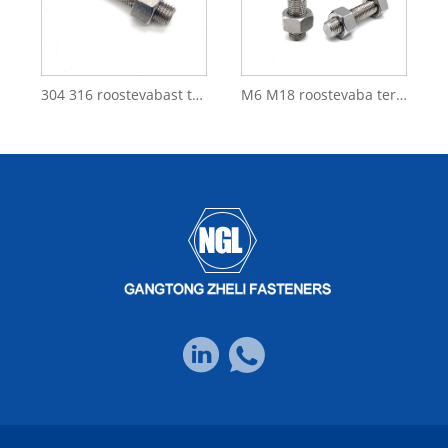
304 316 roostevabast terasest DIN 975 DIN976 poldid keermevarras
M6 M18 roostevaba teras SS304 SS316L A4-80 A2-70 keermevarras DIN975 DIN976