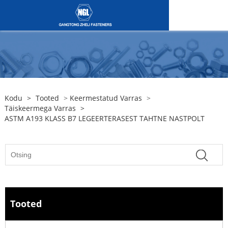
Kodu
>
Tooted
>
Keermestatud Varras
>
Täiskeermega Varras
>
ASTM A193 KLASS B7 LEGEERTERASEST TAHTNE NASTPOLT
Tooted