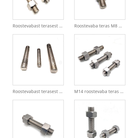
Roostevabast terasest M8 M10 M12 täiskeermega varras Kahe otsaga keermestatud varras
Roostevaba teras M8 M10 M12 Täiskeermega varras
Roostevabast terasest DIN976 keermestatud vardad ja mutrid Täiskeermega varras
M14 roostevaba teras SS304 SS316 DIN976 keermevarras