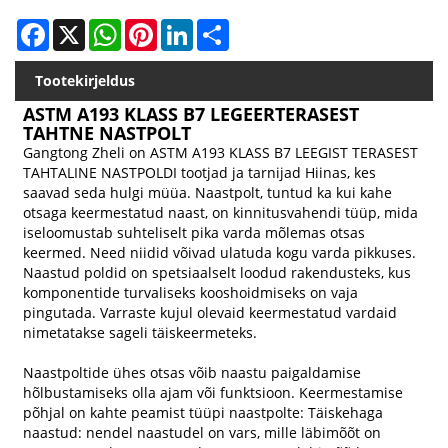
Facebook
X
WhatsApp
Pinterest
LinkedIn
Share
Tootekirjeldus
ASTM A193 KLASS B7 LEGEERTERASEST
TAHTNE NASTPOLT
Gangtong Zheli on ASTM A193 KLASS B7 LEEGIST TERASEST
TAHTALINE NASTPOLDI tootjad ja tarnijad Hiinas, kes
saavad seda hulgi müüa. Naastpolt, tuntud ka kui kahe
otsaga keermestatud naast, on kinnitusvahendi tüüp, mida
iseloomustab suhteliselt pika varda mõlemas otsas
keermed. Need niidid võivad ulatuda kogu varda pikkuses.
Naastud poldid on spetsiaalselt loodud rakendusteks, kus
komponentide turvaliseks kooshoidmiseks on vaja
pingutada. Varraste kujul olevaid keermestatud vardaid
nimetatakse sageli täiskeermeteks.
Naastpoltide ühes otsas võib naastu paigaldamise
hõlbustamiseks olla ajam või funktsioon. Keermestamise
põhjal on kahte peamist tüüpi naastpolte: Täiskehaga
naastud: nendel naastudel on vars, mille läbimõõt on