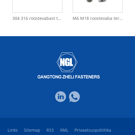
304 316 roostevabast terasest DIN 975 DIN976 poldid keermevarras
M6 M18 roostevaba teras SS304 SS316L A4-80 A2-70 keermevarras DIN975 DIN976
Links
Sitemap
RSS
XML
Privaatsuspoliitika