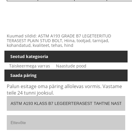
Kuumad sildid: ASTM A193 GRADE B7 LEGETEERITUD
TERASEST PLAIN STUD BOLT, Hiina, tootjad, tarnijad,
kohandatud, kvaliteet, tehas, hind
Seotud kategooria
Täiskeermega varras
Naastude pood
Saada päring
Palun esitage oma päring allolevas vormis. Vastame
teile 24 tunni jooksul.