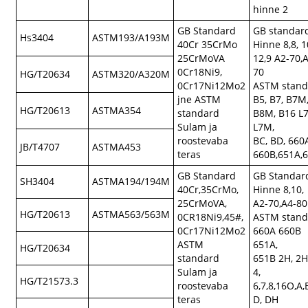
hinne 2
GB Standard
GB standar
Hs3404
ASTM193/A193M
40Cr 35CrMo
Hinne 8,8, 1
25CrMoVA
12,9 A2-70,
0Cr18Ni9,
70
HG/T20634
ASTM320/A320M
0Cr17Ni12Mo2
ASTM stand
jne ASTM
B5, B7, B7M,
HG/T20613
ASTMA354
standard
B8M, B16 L7
Sulam ja
L7M,
roostevaba
BC, BD, 660
JB/T4707
ASTMA453
teras
660B,651A,
GB Standard
GB Standar
SH3404
ASTMA194/194M
40Cr,35CrMo,
Hinne 8,10,
25CrMoVA,
A2-70,A4-80
HG/T20613
ASTMA563/563M
0CR18Ni9,45#,
ASTM stand
0Cr17Ni12Mo2
660A 660B
ASTM
651A,
HG/T20634
standard
651B 2H, 2
Sulam ja
4,
HG/T21573.3
roostevaba
6,7,8,16O,A,
teras
D, DH