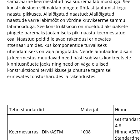
samaväärne keermestatud osa suurema läbimõõduga. See
konstruktsioon võimaldab pingete ühtlast jaotumist kogu
naastu pikkuses. Allalõigatud naastud: Alallõigatud
naastude varre läbimõõt on võrdne kruvikeerme sammu
läbimõõduga. See konstruktsioon on mõeldud aksiaalsete
pingete paremaks jaotamiseks piki naastu keermestatud
osa. Naastud poldid leiavad rakendusi erinevates
stsenaariumides, kus komponentide turvaliseks
ühendamiseks on vaja pingutada. Nende ainulaadne disain
ja keermestus muudavad need hästi sobivaks konkreetsete
kinnitusnõuete jaoks ning need on väga olulised
konstruktsiooni terviklikkuse ja ohutuse tagamisel
erinevates tööstusharudes ja rakendustes.
Tehn.standardid
Materjal
Hinne
GB standar
4.8
Keermevarras
DIN/ASTM
1008
Hinne AST
Standardne