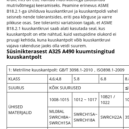
mutrivõtmega) keeramiseks. Peamine erinevus ASME
B18.2.1-ga ühilduva kuuskantkruvi ja kuuskantpoldi vahel
seisneb nende tolerantsides, eriti pea kõrguse ja varre
pikkuse osas. See tolerantsi variatsioon tagab, et ASME
B18.2.1 kuuskantkruvi saab alati kasutada seal, kus
kuuskantpolt on ette nähtud, kuid vastupidine olukord ei
pruugi kehtida, kuna kuuskantpolt võib kuuskantkruvi
vajava rakenduse jaoks olla veidi suurem.
Süsinikterasest A325 A490 kuumtsingitud
kuuskantpolt
1: Metriline kuuskantpolt: GB/T 3098.1-2010，ISO898.1-2009
KLASS
4,6;4,8
5.8
6.8
8.
SUURUS
KÕIK SUURUSED
≦
10B21 /
1008-1015
1012 ~ 1017
1
1022
ÜHISED
ML08AL
MATERJALID
SWRCH15A~
SWRCH8A~
SWRCH22A
3
SWRCH18A
SWRCH15A