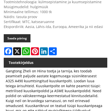
Tootmistehnoloogia: külmsepistamine ja kuumsepistamine
Müügimudelid: hulgimüük
Minimaalne tellimus: 1000 tk
Näidis: tasuta proov
Sertifikaat: MTC, katsearuanne
Ekspordiriik: Aasia, Lähis-Ida, Euroopa, Ameerika ja nii edasi
Saada päring
Facebook
X
WhatsApp
Pinterest
LinkedIn
Share
Tootekirjeldus
Gangtong Zheli on Hiina tootja ja tarnija, kes toodab
peamiselt paljude aastate kogemusega süsinikterasest
A325 A490 kuumtsingitud kuuskantpolti. Loodan luua
teiega ärisuhteid. Kuuskantpolte on kahte peamist tüüpi:
metrilised kuuskantpoldid ja ASME kuuskantpoldid. Need
poldid on väliskeermega keermestatud kinnitusdetailid.
Kuigi neil on kruvidega sarnasusi, on neil erinevad
omadused. Kuuskantkruvi on teatud tüüpi kuuskantpeaga
kruvi, mis on ette nähtud mutrivõtmega (üldtuntud