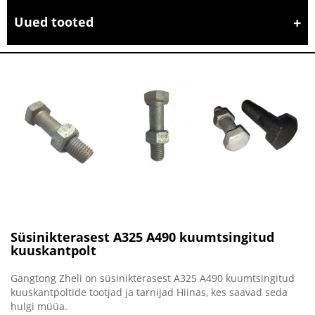
Uued tooted
Süsinikterasest A325 A490 kuumtsingitud
kuuskantpolt
Gangtong Zheli on süsinikterasest A325 A490 kuumtsingitud
kuuskantpoltide tootjad ja tarnijad Hiinas, kes saavad seda
hulgi müüa.