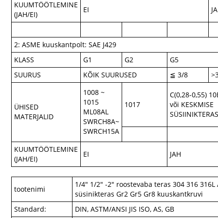
KUUMTÖÖTLEMINE
EI
J
(JAH/EI)
2: ASME kuuskantpolt: SAE J429
KLASS
G1
G2
G5
SUURUS
KÕIK SUURUSED
≦ 3/8
>
1008 ~
C(0,28-0,55) 1
1015
1017
või KESKMISE
ÜHISED
ML08AL
SÜSIINIKTERA
MATERJALID
SWRCH8A~
SWRCH15A
KUUMTÖÖTLEMINE
EI
JAH
(JAH/EI)
1/4" 1/2" -2" roostevaba teras 304 316 316L
tootenimi
süsinikteras Gr2 Gr5 Gr8 kuuskantkruvi
Standard:
DIN, ASTM/ANSI JIS ISO, AS, GB