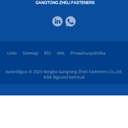
Links
Sitemap
RSS
XML
Privaatsuspoliitika
Autoriõigus © 2023 Ningbo Gangtong Zheli Fasteners Co.,Ltd.
Kõik õigused kaitstud