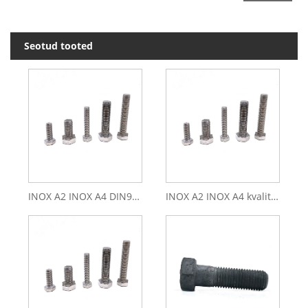
Seotud tooted
INOX A2 INOX A4 DIN933 M6 M8 roostevabast terasest kuuskantpeaga polt
INOX A2 INOX A4 kvaliteetne kinnitus roostevabast terasest 304 316 DIN933 kuuskantpeaga polt