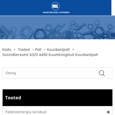
Kodu
>
Tooted
>
Polt
>
Kuuskantpolt
>
Süsinikterasest A325 A490 Kuumtsingitud Kuuskantpolt
Tooted
Päikeseenergia tarvikud