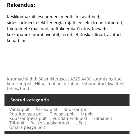
Rakendus:
Keskkonnakaitseseadmed, meditsiiniseadmed,
sideseadmed, elektrienergia rajatised, elektroonikatooted,
toiduainete masinad, naftakeemiatööstus, laevade
kokkupanek, pumbaventiil, torud, ehituskardinad, avatud
kohad jne.
Kuumad sildid: Süsinikterasest A325 A490 kuumtsingitud
kuuskantpolt, Hiina, tootjad, tarnijad, kohandatud, kvaliteet,
tehas, hind
Seotud kategooria
Vankripolt
Ääriku polt
Kuuskantpolt
Ruudupeaga polt
T peaga polt
U polt
Kuuskantpesa polt
Vundamendi polt
Silmapolt
Tiibpolt
Raske kuuskantpolt
L Polt
Ümara peaga polt