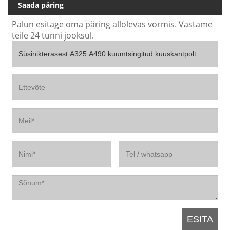
Saada päring
Palun esitage oma päring allolevas vormis. Vastame
teile 24 tunni jooksul.