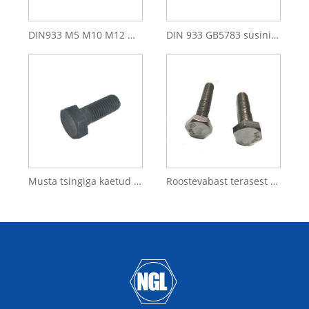
DIN933 M5 M10 M12 M8 A2-70 roostevabast terasest kuuskantpoldid
DIN 933 GB5783 süsinikterasest konkurentsivõimeline hind ASTM A394 kuumtsingimine HDG kuuskantpeaga elektritorni polt
Musta tsingiga kaetud Gr4,8 8,8 kuuskantpeaga kruvid (DIN7990 DIN558)
Roostevabast terasest SS304 SS316 kuuskantpeakomplekti kruvid (DIN7990)