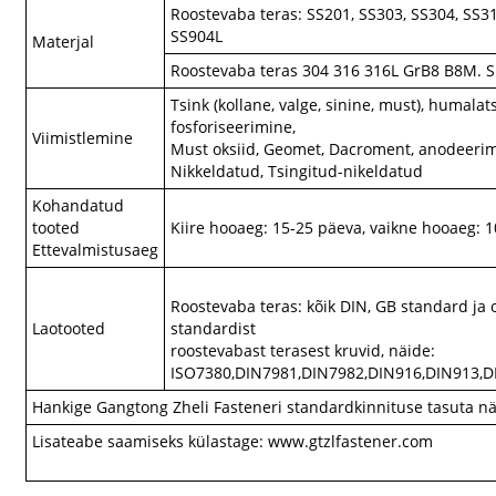
Roostevaba teras: SS201, SS303, SS304, SS31
SS904L
Materjal
Roostevaba teras 304 316 316L GrB8 B8M. S
Tsink (kollane, valge, sinine, must), humala
fosforiseerimine,
Viimistlemine
Must oksiid, Geomet, Dacroment, anodeerim
Nikkeldatud, Tsingitud-nikeldatud
Kohandatud
tooted
Kiire hooaeg: 15-25 päeva, vaikne hooaeg: 
Ettevalmistusaeg
Roostevaba teras: kõik DIN, GB standard ja 
Laotooted
standardist
roostevabast terasest kruvid, näide:
ISO7380,DIN7981,DIN7982,DIN916,DIN913,D
Hankige Gangtong Zheli Fasteneri standardkinnituse tasuta nä
Lisateabe saamiseks külastage: www.gtzlfastener.com