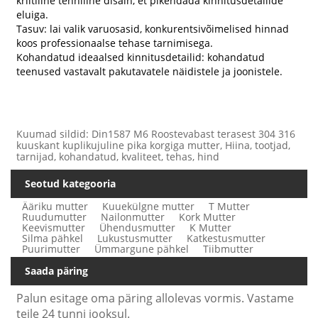
kriitiline tehniline disain, et pikendada kinnitusdetailide
eluiga.
Tasuv: lai valik varuosasid, konkurentsivõimelised hinnad
koos professionaalse tehase tarnimisega.
Kohandatud ideaalsed kinnitusdetailid: kohandatud
teenused vastavalt pakutavatele näidistele ja joonistele.
Kuumad sildid: Din1587 M6 Roostevabast terasest 304 316
kuuskant kuplikujuline pika korgiga mutter, Hiina, tootjad,
tarnijad, kohandatud, kvaliteet, tehas, hind
Seotud kategooria
Ääriku mutter
Kuuekülgne mutter
T Mutter
Ruudumutter
Nailonmutter
Kork Mutter
Keevismutter
Ühendusmutter
K Mutter
Silma pähkel
Lukustusmutter
Katkestusmutter
Puurimutter
Ümmargune pähkel
Tiibmutter
Saada päring
Palun esitage oma päring allolevas vormis. Vastame
teile 24 tunni jooksul.