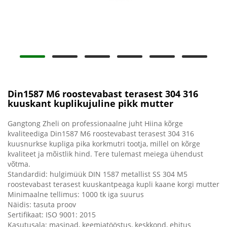
Din1587 M6 roostevabast terasest 304 316
kuuskant kuplikujuline pikk mutter
Gangtong Zheli on professionaalne juht Hiina kõrge
kvaliteediga Din1587 M6 roostevabast terasest 304 316
kuusnurkse kupliga pika korkmutri tootja, millel on kõrge
kvaliteet ja mõistlik hind. Tere tulemast meiega ühendust
võtma.
Standardid: hulgimüük DIN 1587 metallist SS 304 M5
roostevabast terasest kuuskantpeaga kupli kaane korgi mutter
Minimaalne tellimus: 1000 tk iga suurus
Näidis: tasuta proov
Sertifikaat: ISO 9001: 2015
Kasutusala: masinad, keemiatööstus, keskkond, ehitus