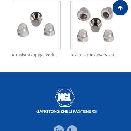
Kuuskantkupliga korkmutter DIN1587 rohkem kui 10 aastat tootmiskogemusega tehases
304 316 roostevabast terasest DIN 1587 M6 F594 DIN1587 Acorn kuuskantkupliga korkmutter