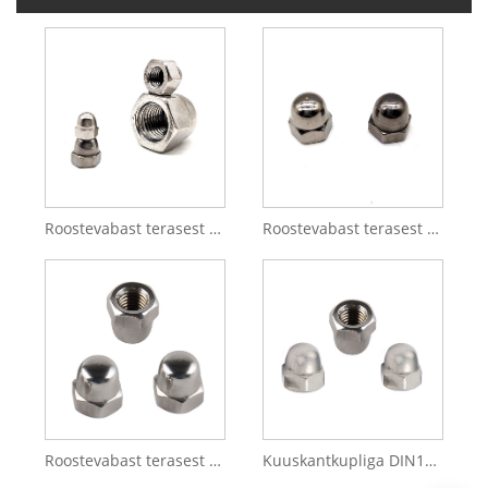
Roostevabast terasest Din1587 kuuskantmutrid
Roostevabast terasest 304 316 M4 M6 M10 kuuskantmutrid
Roostevabast terasest korkmutter Hiina hulgimüük roostevabast terasest kuuskantkupliga M5 korkmutter riistvara jaoks
Kuuskantkupliga DIN1587 roostevabast terasest M8 silindri kuuskantmutter