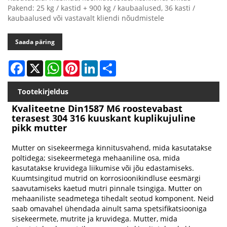
Pakend: 25 kg / kastid + 900 kg / kaubaalused, 36 kasti /
kaubaalused või vastavalt kliendi nõudmistele
Saada päring
Facebook
X
WhatsApp
Pinterest
LinkedIn
Share
Tootekirjeldus
Kvaliteetne Din1587 M6 roostevabast
terasest 304 316 kuuskant kuplikujuline
pikk mutter
Mutter on sisekeermega kinnitusvahend, mida kasutatakse
poltidega; sisekeermetega mehaaniline osa, mida
kasutatakse kruvidega liikumise või jõu edastamiseks.
Kuumtsingitud mutrid on korrosioonikindluse eesmärgi
saavutamiseks kaetud mutri pinnale tsingiga. Mutter on
mehaaniliste seadmetega tihedalt seotud komponent. Neid
saab omavahel ühendada ainult sama spetsifikatsiooniga
sisekeermete, mutrite ja kruvidega. Mutter, mida