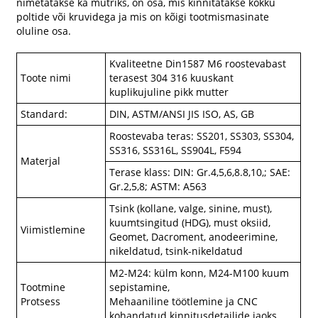
nimetatakse ka mutriks, on osa, mis kinnitatakse kokku
poltide või kruvidega ja mis on kõigi tootmismasinate
oluline osa.
Kvaliteetne Din1587 M6 roostevabast
Toote nimi
terasest 304 316 kuuskant
kuplikujuline pikk mutter
Standard:
DIN, ASTM/ANSI JIS ISO, AS, GB
Roostevaba teras: SS201, SS303, SS304,
SS316, SS316L, SS904L, F594
Materjal
Terase klass: DIN: Gr.4,5,6,8.8,10,; SAE:
Gr.2,5,8; ASTM: A563
Tsink (kollane, valge, sinine, must),
kuumtsingitud (HDG), must oksiid,
Viimistlemine
Geomet, Dacroment, anodeerimine,
nikeldatud, tsink-nikeldatud
M2-M24: külm konn, M24-M100 kuum
Tootmine
sepistamine,
Protsess
Mehaaniline töötlemine ja CNC
kohandatud kinnitusdetailide jaoks