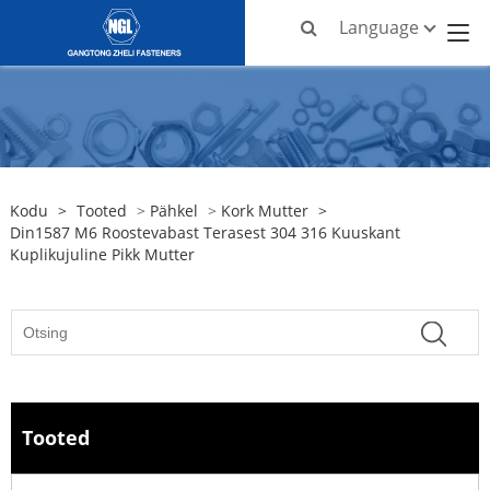
Language
Kodu
>
Tooted
>
Pähkel
>
Kork Mutter
>
Din1587 M6 Roostevabast Terasest 304 316 Kuuskant
Kuplikujuline Pikk Mutter
Tooted