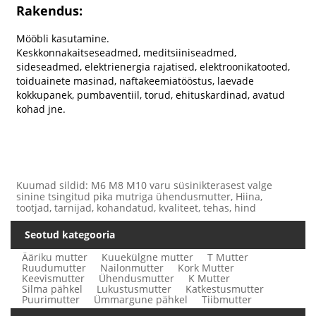
Rakendus:
Mööbli kasutamine.
Keskkonnakaitseseadmed, meditsiiniseadmed,
sideseadmed, elektrienergia rajatised, elektroonikatooted,
toiduainete masinad, naftakeemiatööstus, laevade
kokkupanek, pumbaventiil, torud, ehituskardinad, avatud
kohad jne.
Kuumad sildid: M6 M8 M10 varu süsinikterasest valge
sinine tsingitud pika mutriga ühendusmutter, Hiina,
tootjad, tarnijad, kohandatud, kvaliteet, tehas, hind
Seotud kategooria
Ääriku mutter
Kuuekülgne mutter
T Mutter
Ruudumutter
Nailonmutter
Kork Mutter
Keevismutter
Ühendusmutter
K Mutter
Silma pähkel
Lukustusmutter
Katkestusmutter
Puurimutter
Ümmargune pähkel
Tiibmutter