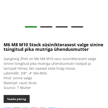
M6 M8 M10 Stock süsinikterasest valge sinine
tsingitud pika mutriga ühendusmutter
Gangtong Zheli on M6 M8 M10 varu süsinikterasest valge
sinine tsingitud pika mutriga ühendusmutri tootjad ja
tarnijad Hiinas, kes saavad seda hulgi müüa.
Läbimõõt: 3/8" -4" M4-M56
Pind: sinine valge
Materjal: raud, teras
Suurus: T Mutter
Saada päring