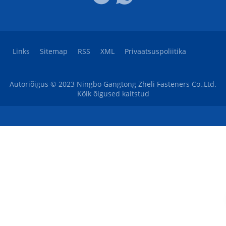
Links
Sitemap
RSS
XML
Privaatsuspoliitika
Autoriõigus © 2023 Ningbo Gangtong Zheli Fasteners Co.,Ltd.
Kõik õigused kaitstud