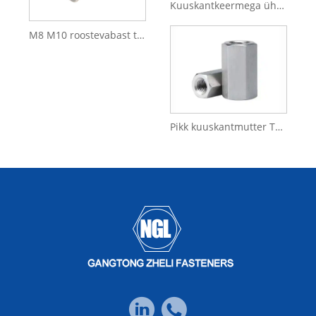
Kuuskantkeermega ühendusmutter kinnitusdetailide ühendamiseks
M8 M10 roostevabast terasest A2-70 DIN6334 kuuskantmutter
Pikk kuuskantmutter Tavaline süsinikterasest keermevarda ühendusmutter