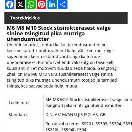
Facebook
X
WhatsApp
Pinterest
LinkedIn
Share
Tootekirjeldus
M6 M8 M10 Stock süsinikterasest valge
sinine tsingitud pika mutriga
ühendusmutter
Ühendusmutter, tuntud ka kui pikendusmutter, on
keermestatud kinnitusvahend kahe väliskeerme, kõige
sagedamini keermestatud varda, aga ka torude
ühendamiseks. Kinnitusvahendi väliskülg on tavaliselt
kuuskant, nii et mutrivõti suudab seda hoida. Gangtong
Zheli on M6 M8 M10 varu süsinikterasest valge sinine
tsingitud pika mutriga ühendusmutri tootjad ja tarnijad
Hiinas, kes saavad seda hulgi müüa.
M6 M8 M10 Stock süsinikterasest valge sini
Toote nimi
tsingitud pika mutriga ühendusmutter
Standard:
DIN, ASTM/ANSI JIS ISO, AS, GB
Roostevaba teras: SS201, SS303, SS304, SS31
SS316L, SS904L, F594