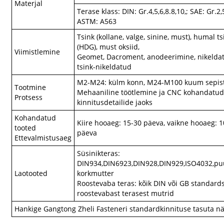
Materjal
Terase klass: DIN: Gr.4,5,6,8.8,10,; SAE: Gr.2,
ASTM: A563
Tsink (kollane, valge, sinine, must), humal t
(HDG), must oksiid,
Viimistlemine
Geomet, Dacroment, anodeerimine, nikelda
tsink-nikeldatud
M2-M24: külm konn, M24-M100 kuum sepis
Tootmine
Mehaaniline töötlemine ja CNC kohandatu
Protsess
kinnitusdetailide jaoks
Kohandatud
Kiire hooaeg: 15-30 päeva, vaikne hooaeg: 
tooted
päeva
Ettevalmistusaeg
Süsinikteras:
DIN934,DIN6923,DIN928,DIN929,ISO4032,pu
Laotooted
korkmutter
Roostevaba teras: kõik DIN või GB standard
roostevabast terasest mutrid
Hankige Gangtong Zheli Fasteneri standardkinnituse tasuta nä