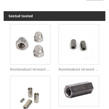
Seotud tooted
Roostevabast terasest 304 otsemüügiga metrilised kuuskantmutrid
Roostevabast terasest SS316 316L kuuskantmutter