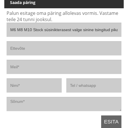
Saada päring
Palun esitage oma päring allolevas vormis. Vastame
teile 24 tunni jooksul.