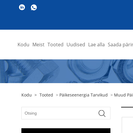
Kodu
Meist
Tooted
Uudised
Lae alla
Saada päri
Kodu
>
Tooted
>
Päikeseenergia Tarvikud
>
Muud Päi