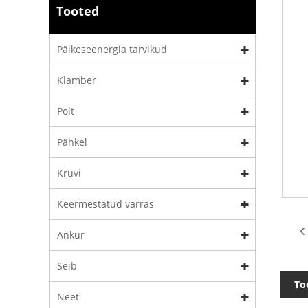
Tooted
Päikeseenergia tarvikud
Klamber
Polt
Pähkel
Kruvi
Keermestatud varras
Ankur
Seib
To
Neet