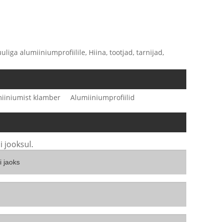
iga alumiiniumprofiilile, Hiina, tootjad, tarnijad,
iiniumist klamber
Alumiiniumprofiilid
 jooksul.