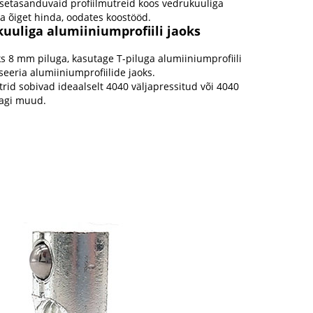
 isetasanduvaid profiilmutreid koos vedrukuuliga
a õiget hinda, oodates koostööd.
kuuliga alumiiniumprofiili jaoks
 8 mm piluga, kasutage T-piluga alumiiniumprofiili
eeria alumiiniumprofiilide jaoks.
rid sobivad ideaalselt 4040 väljapressitud või 4040
dagi muud.