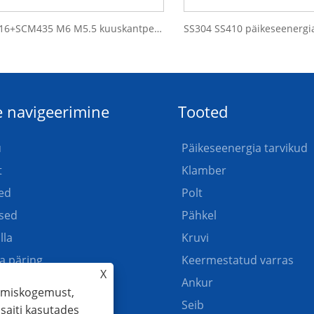
SS316+SCM435 M6 M5.5 kuuskantpeaga komposiit isepuuriv bimetallist kruvi
e navigeerimine
Tooted
u
Päikeseenergia tarvikud
t
Klamber
ed
Polt
sed
Pähkel
lla
Kruvi
a päring
Keermestatud varras
X
e meiega ühendust
Ankur
vimiskogemust,
Seib
 saiti kasutades