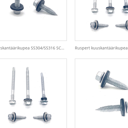
Kuuskantäärikupea SS304/SS316 SCM410 isekeermestavad bimetallist kruvid EPDM seibiga