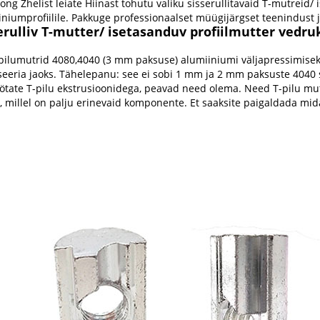
ong Zhelist leiate Hiinast tohutu valiku sisserullitavaid T-mutreid/
iniumprofiilile. Pakkuge professionaalset müügijärgset teenindust j
erulliv T-mutter/ isetasanduv profiilmutter vedru
pilumutrid 4080,4040 (3 mm paksuse) alumiiniumi väljapressimiseks
seeria jaoks. Tähelepanu: see ei sobi 1 mm ja 2 mm paksuste 4040 s
öötate T-pilu ekstrusioonidega, peavad need olema. Need T-pilu mut
le, millel on palju erinevaid komponente. Et saaksite paigaldada mi