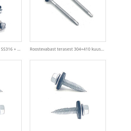
Ruspert kuuskantäärikupea SS316 + SCM435 isepuuriv kahe metallist kruvi
Roostevabast terasest 304+410 kuuskantäärikuga puurimiskruvi EPDM-seibiga