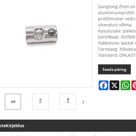
Gangtong Zheli on 
alumiiniumprofiili
profiilmutter vedr
ühendust võtma.
Kasutusala: päike
Sertifikaat: ISO90
Pakkimine: kastid
Tarneaeg: hõivatu
Standard: DIN,AST
Saada päring
Facebook
X
Wh
otekirjeldus