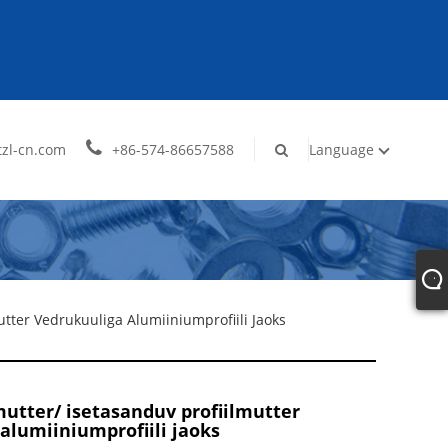
zl-cn.com
+86-574-86657588
Language
mutter Vedrukuuliga Alumiiniumprofiili Jaoks
-mutter/ isetasanduv profiilmutter
alumiiniumprofiili jaoks