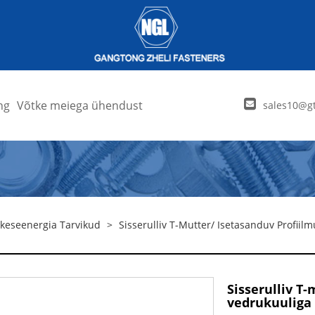
ng
Võtke meiega ühendust
sales10@gt
keseenergia Tarvikud
>
Sisserulliv T-Mutter/ Isetasanduv Profiil
Sisserulliv T
vedrukuuliga 