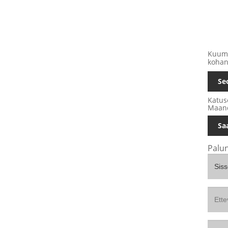
Kuumad
kohand
Se
Katus
Maand
Sa
Palun