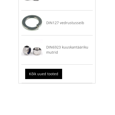
DIN127 vedrustusseib
DIN6923 kuuskantääriku
mutrid
Kõik uued tooted