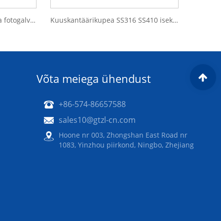
SS304 SS410 päikeseenergia fotogalvaanilise süsteemi kuuskantääriku isekeermestav bimetallist kruvi
Kuuskantäärikupea SS316 SS410 isekeermestav bimetallist kruvi päikeseenergiasüsteemi jaoks
Võta meiega ühendust
+86-574-86657588
sales10@gtzl-cn.com
Hoone nr 003, Zhongshan East Road nr
1083, Yinzhou piirkond, Ningbo, Zhejiang