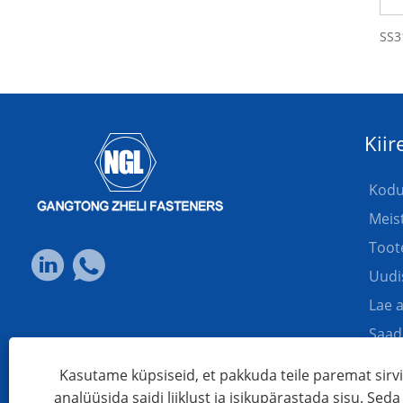
Kiir
Kod
Meis
Toot
Uudi
Lae a
Saad
Võtk
Kasutame küpsiseid, et pakkuda teile paremat sir
analüüsida saidi liiklust ja isikupärastada sisu. Seda