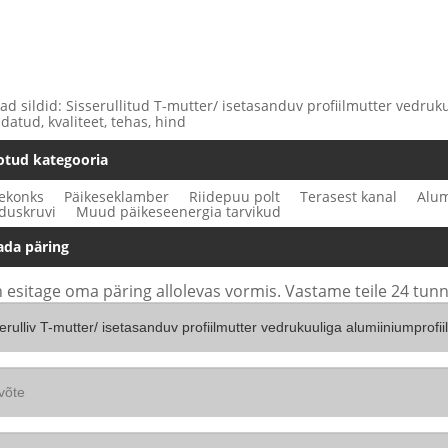
 sildid: Sisserullitud T-mutter/ isetasanduv profiilmutter vedrukuul
atud, kvaliteet, tehas, hind
otud kategooria
ekonks
Päikeseklamber
Riidepuu polt
Terasest kanal
Alum
uskruvi
Muud päikeseenergia tarvikud
ada päring
 esitage oma päring allolevas vormis. Vastame teile 24 tunni