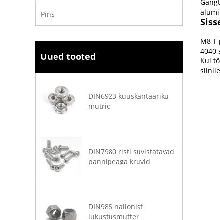
Gangt
alumi
Pins
Siss
M8 T 
4040 
Uued tooted
Kui t
siini
DIN6923 kuuskantääriku
mutrid
DIN7980 risti süvistatavad
pannipeaga kruvid
DIN985 nailonist
lukustusmutter