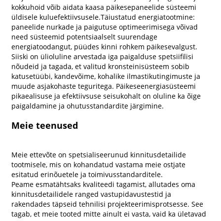
kokkuhoid võib aidata kaasa päikesepaneelide süsteemi
üldisele kuluefektiivsusele.Täiustatud energiatootmine:
paneelide nurkade ja paigutuse optimeerimisega võivad
need süsteemid potentsiaalselt suurendage
energiatoodangut, püüdes kinni rohkem päikesevalgust.
Siiski on ülioluline arvestada iga paigalduse spetsiifilisi
nõudeid ja tagada, et valitud kronsteinisüsteem sobib
katusetüübi, kandevõime, kohalike ilmastikutingimuste ja
muude asjakohaste teguritega. Päikeseenergiasüsteemi
pikaealisuse ja efektiivsuse seisukohalt on oluline ka õige
paigaldamine ja ohutusstandardite järgimine.
Meie teenused
Meie ettevõte on spetsialiseerunud kinnitusdetailide
tootmisele, mis on kohandatud vastama meie ostjate
esitatud erinõuetele ja toimivusstandarditele.
Peame esmatähtsaks kvaliteedi tagamist, allutades oma
kinnitusdetailidele ranged vastupidavustestid ja
rakendades täpseid tehnilisi projekteerimisprotsesse. See
tagab, et meie tooted mitte ainult ei vasta, vaid ka ületavad