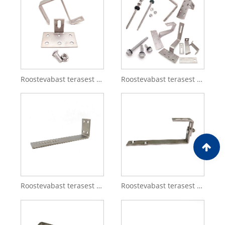
Roostevabast terasest A2 A4 päikeseenergia katusekonksu osad päikeseenergia süsteemi jaoks
Roostevabast terasest metallist reguleeritav kinnitusklamber/ PV kronstein/ päikesesüsteemi paneeli kinnituskonstruktsioon katuseklambrid/alumiiniumist kronstein/plaadist katuseklamber/päikesepaneelid
Roostevabast terasest L-kujuline päikeseenergia katusekonks fotogalvaanilise süsteemi jaoks
Roostevabast terasest 304 430 liivapritsiga päikeseenergia katusekonks