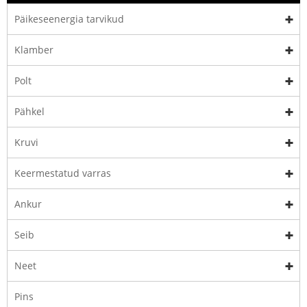
Päikeseenergia tarvikud
Klamber
Polt
Pähkel
Kruvi
Keermestatud varras
Ankur
Seib
Neet
Pins