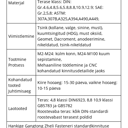
Terase klass: DIN:
Materjal
Gr.4.6,4.8,5.6,5.8,8.8,10.9,12.9; SAE:
Gr.2,5,8; ASTM:
307A,307B,A325,A394,A490,A449,
Tsink (kollane, valge, sinine, must),
kuumtsingitud (HDG), must oksiid,
Viimistlemine
Geomet, Dacroment, anodeerimine,
nikeldatud, tsink-nikeldatud
M2-M24: külm konn, M24-M100 kuum
Tootmine
sepistamine,
Protsess
Mehaaniline töötlemine ja CNC
kohandatud kinnitusdetailide jaoks
Kohandatud
Kiire hooaeg: 15-30 päeva, vaikne hooaeg:
tooted
10-15 päeva
Juhtimisaeg
Teras: 4,8 klassi DIN6923, 8,8 10,9 klassi
GB5783 ja GB5782
Laotooted
Roostevaba teras: kõik DIN-standardi
roostevabast terasest poldid
Hankige Gangtong Zheli Fasteneri standardkinnituse