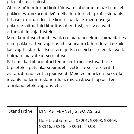
pikaealisuse ootusi.
Oleme pühendunud kulutõhusate lahenduste pakkumisele,
pakkudes konkurentsivõimelisi hindu meie professionaalse
tehasetarne kaudu. Üle kümneaastase kogemusega
pakume laitmatuid kinnituslahendusi, mis vastavad
erinevatele vajadustele.
Meie kinnitusdetailide valik on laiahaardeline, võimaldades
meil pakkuda teie vajadustele sobivaim lahendus. Ükskõik,
kas vajate standardseid või spetsiaalseid osi, meie lai valik
hõlmab laia valikut võimalusi.
Pakume ka kohandatud teenuseid, mis vastavad teie
täpsetele spetsifikatsioonidele, võttes arvesse klientide
esitatud näidiseid ja jooniseid. Meie eesmärk on pakkuda
ideaalseid kinnituslahendusi, mis vastavad täpselt teie
ainulaadsetele vajadustele.
Standardne:
DIN, ASTM/ANSI JIS ISO, AS, GB
Roostevaba teras: SS201, SS303, SS304,
SS316, SS316L, SS904L, F593