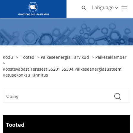
Language
Kodu
>
Tooted
>
Päikeseenergia Tarvikud
>
Päikeseklamber
>
Roostevabast Terasest SS201 SS304 Päikeseenergiasüsteemi
Katusekonksu Kinnitus
Tooted