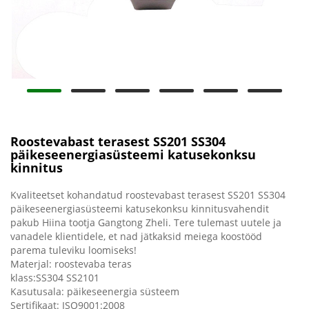
Roostevabast terasest SS201 SS304
päikeseenergiasüsteemi katusekonksu
kinnitus
Kvaliteetset kohandatud roostevabast terasest SS201 SS304
päikeseenergiasüsteemi katusekonksu kinnitusvahendit
pakub Hiina tootja Gangtong Zheli. Tere tulemast uutele ja
vanadele klientidele, et nad jätkaksid meiega koostööd
parema tuleviku loomiseks!
Materjal: roostevaba teras
klass:SS304 SS2101
Kasutusala: päikeseenergia süsteem
Sertifikaat: ISO9001:2008