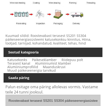
Kuumad sildid: Roostevabast terasest SS201 SS304
päikeseenergiasüsteemi katusekonksu kinnitus, Hiina,
tootjad, tarnijad, kohandatud, kvaliteet, tehas, hind
Seotud kategooria
Katusekonks
Päikeseklamber
Riidepuu polt
Terasest kanal
Alumiiniumist klamber
Alumiiniumprofiilid
Maanduskruvi
Muud päikeseenergia tarvikud
Saada päring
Palun esitage oma päring allolevas vormis. Vastame
teile 24 tunni jooksul.