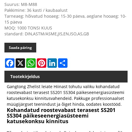
Suurus: M8-M88
Pakkimine: 36 kasti / kaubaalust
Tarneaeg: hõivatud hooaeg: 15-30 päeva, aeglane hooaeg: 10-
15 päeva
MOQ: 1000 TONSI KUUS
standard: DIN,ASTM/ASME,JIS,EN,ISO,AS,GB
Saada päring
Facebook
X
WhatsApp
Pinterest
LinkedIn
Share
Tootekirjeldus
Gangtong Zhelist leiate Hiinast tohutu valiku kohandatud
roostevabast terasest SS201 SS304 päikeseenergiasüsteemi
katusekonksu kinnitusvahendeid. Pakkuge professionaalset
müügijärgset teenindust ja õiget hinda, oodates koostööd.
Kohandatud roostevabast terasest SS201
SS304 päikeseenergiasüsteemi
katusekonksu kinnitus