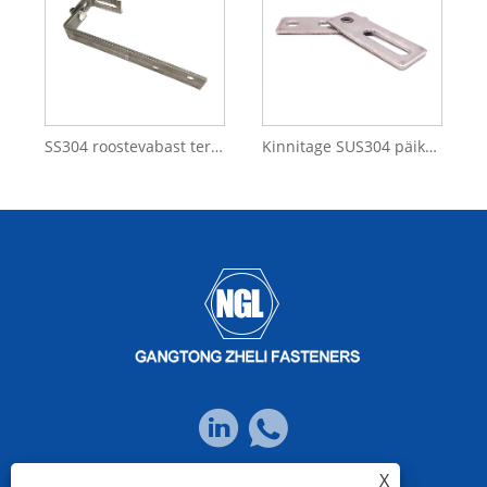
SS304 roostevabast terasest reguleeritav katusekonks päikesepaneelide süsteemi jaoks
Kinnitage SUS304 päikeseenergia PV A2-80 terasest adapterplaat riidepuu poldi jaoks
X