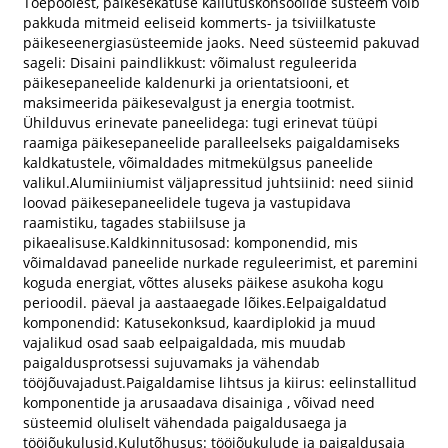
Tõepoolest, päikesekatuse kallutuskonsoolide süsteem võib
pakkuda mitmeid eeliseid kommerts- ja tsiviilkatuste
päikeseenergiasüsteemide jaoks. Need süsteemid pakuvad
sageli: Disaini paindlikkust: võimalust reguleerida
päikesepaneelide kaldenurki ja orientatsiooni, et
maksimeerida päikesevalgust ja energia tootmist.
Ühilduvus erinevate paneelidega: tugi erinevat tüüpi
raamiga päikesepaneelide paralleelseks paigaldamiseks
kaldkatustele, võimaldades mitmekülgsus paneelide
valikul.Alumiiniumist väljapressitud juhtsiinid: need siinid
loovad päikesepaneelidele tugeva ja vastupidava
raamistiku, tagades stabiilsuse ja
pikaealisuse.Kaldkinnitusosad: komponendid, mis
võimaldavad paneelide nurkade reguleerimist, et paremini
koguda energiat, võttes aluseks päikese asukoha kogu
perioodil. päeval ja aastaaegade lõikes.Eelpaigaldatud
komponendid: Katusekonksud, kaardiplokid ja muud
vajalikud osad saab eelpaigaldada, mis muudab
paigaldusprotsessi sujuvamaks ja vähendab
tööjõuvajadust.Paigaldamise lihtsus ja kiirus: eelinstallitud
komponentide ja arusaadava disainiga , võivad need
süsteemid oluliselt vähendada paigaldusaega ja
tööjõukulusid.Kulutõhusus: tööjõukulude ja paigaldusaja