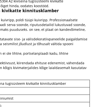
SS304 A2 kiviseina tugisüsteemi kivikatte
õiget hinda, oodates koostööd.
m kivikatte kinnitusklamber
uivripp, poldi tüüpi kuivripp. Professionaalsete
adi serva soonde, riputusdetailid lukustuvad soonde,
rimaks puuduseks. on see, et plaat on kandevõimeline,
atavate sise- ja välisdekoratiivpaneelide paigaldamise
eismilist jõudlust ja tõhusalt vältida spooni
 ei ole lihtne, portselanplaadi kadu, lihtne
fektiivsust, kiirendada ehituse edenemist, vähendada
 kõigis kivimaterjalides kõige laialdasemalt kasutatav
ina tugisüsteem kivikatte kinnitusklamber
iiniumist
)