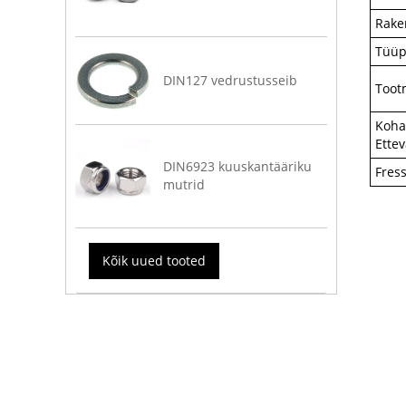
Rake
Tüü
DIN127 vedrustusseib
Toot
Koha
Ette
DIN6923 kuuskantääriku
Fres
mutrid
Kõik uued tooted