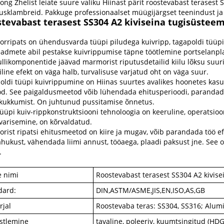
ng Zhelist leiate suure valiku Hiinast pärit roostevabast terasest 
tusklambreid. Pakkuge professionaalset müügijärgset teenindust ja 
tevabast terasest SS304 A2 kiviseina tugisüstee
rripats on ühendusvarda tüüpi piludega kuivripp, tagapoldi tüüpi k
eadmete abil pestakse kuivrippumise täpne töötlemine portselanpla
rullikomponentide jäävad marmorist riputusdetailid kiilu lõksu suu
line efekt on väga halb, turvalisuse varjatud oht on väga suur.
oldi tüüpi kuivrippumine on Hiinas suurtes avalikes hoonetes kasut
d. See paigaldusmeetod võib lühendada ehitusperioodi, parandada s
ukkumist. On juhtunud pussitamise õnnetus.
üüpi kuiv-rippkonstruktsiooni tehnoloogia on keeruline, operatsioon
varisemine, on kõrvaldatud.
rist ripatsi ehitusmeetod on kiire ja mugav, võib parandada töö e
hukust, vähendada liimi annust, tööaega, plaadi paksust jne. See on
.
e nimi
Roostevabast terasest SS304 A2 kivise
dard:
DIN,ASTM/ASME,JIS,EN,ISO,AS,GB
rjal
Roostevaba teras: SS304, SS316; Alum
istlemine
tavaline, poleeriv, kuumtsingitud (HDG