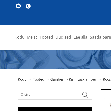
Kodu
Meist
Tooted
Uudised
Lae alla
Saada päri
Kodu
>
Tooted
>
Klamber
>
Kinnitusklamber
>
Roos