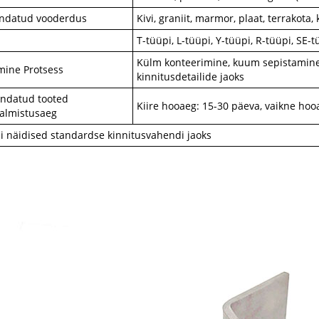
ndatud vooderdus
Kivi, graniit, marmor, plaat, terrakota
p
T-tüüpi, L-tüüpi, Y-tüüpi, R-tüüpi, SE-t
Külm konteerimine, kuum sepistamine
mine Protsess
kinnitusdetailide jaoks
ndatud tooted
Kiire hooaeg: 15-30 päeva, vaikne hoo
valmistusaeg
si näidised standardse kinnitusvahendi jaoks