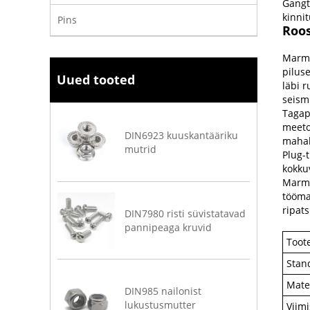
Gangto
kinni
Pins
Roos
Marmo
pilus
Uued tooted
läbi 
seismi
Tagap
meeto
DIN6923 kuuskantääriku
mahak
mutrid
Plug-t
kokku
Marmo
tööma
ripats
DIN7980 risti süvistatavad
pannipeaga kruvid
Toot
Stan
Mate
DIN985 nailonist
lukustusmutter
Viim