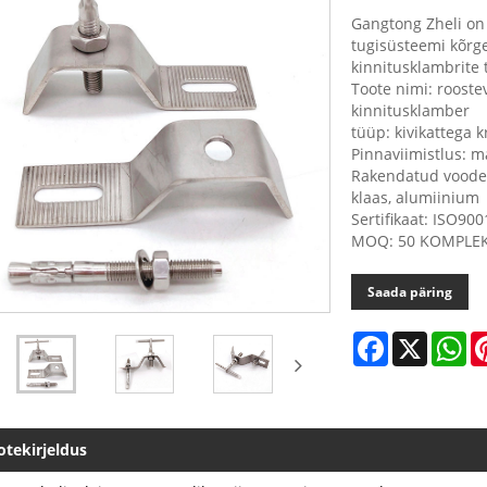
Gangtong Zheli on 
tugisüsteemi kõrge
kinnitusklambrite
Toote nimi: rooste
kinnitusklamber
tüüp: kivikattega 
Pinnaviimistlus: m
Rakendatud vooder:
klaas, alumiinium
Sertifikaat: ISO90
MOQ: 50 KOMPLEK
Saada päring
Facebook
X
Wh
otekirjeldus