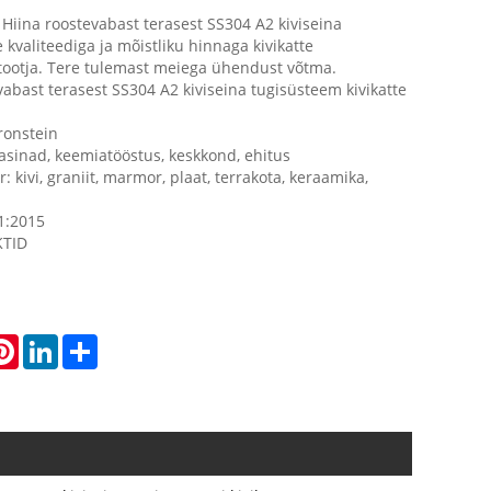
Hiina roostevabast terasest SS304 A2 kiviseina
 kvaliteediga ja mõistliku hinnaga kivikatte
 tootja. Tere tulemast meiega ühendust võtma.
vabast terasest SS304 A2 kiviseina tugisüsteem kivikatte
kronstein
asinad, keemiatööstus, keskkond, ehitus
 kivi, graniit, marmor, plaat, terrakota, keraamika,
01:2015
TID
atsApp
Pinterest
LinkedIn
Share