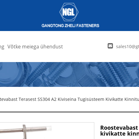
ng
Võtke meiega ühendust
sales10@gt
tevabast Terasest SS304 A2 Kiviseina Tugisüsteem Kivikatte Kinni
Roostevabast 
kivikatte kin