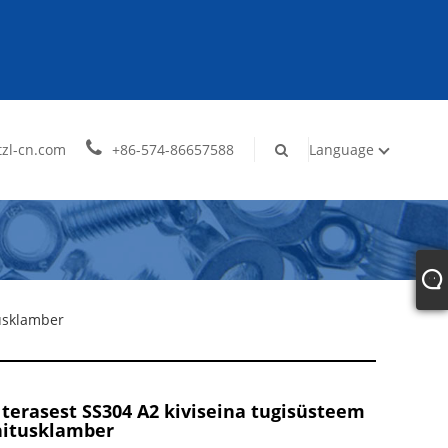
zl-cn.com
+86-574-86657588
Language
tusklamber
terasest SS304 A2 kiviseina tugisüsteem
nitusklamber