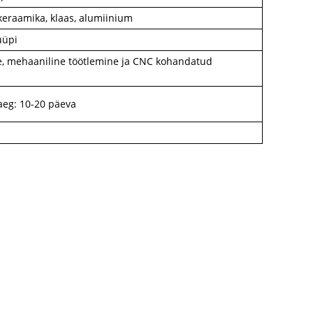
, keraamika, klaas, alumiinium
üüpi
, mehaaniline töötlemine ja CNC kohandatud
aeg: 10-20 päeva