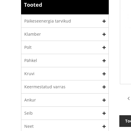
Tooted
Päikeseenergia tarvikud
Klamber
Polt
Pähkel
Kruvi
Keermestatud varras
Ankur
Seib
To
Neet